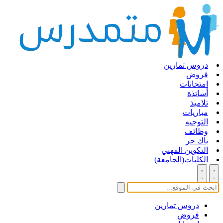
دروس تمارين
فروض
امتحانات
أساتذة
تلاميذ
مباريات
التوجيه
وظائف
باك حر
التكوين المهني
الكليات(الجامعة)
دروس تمارين
فروض