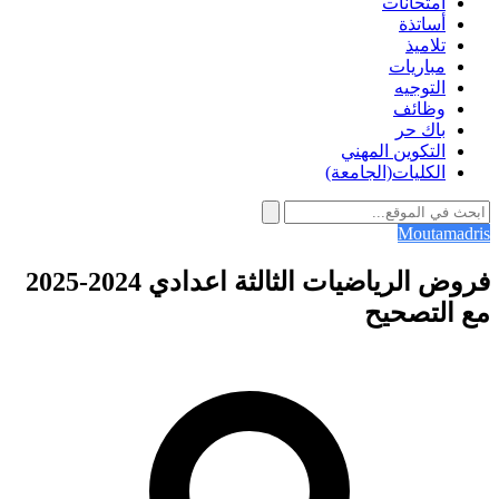
امتحانات
أساتذة
تلاميذ
مباريات
التوجيه
وظائف
باك حر
التكوين المهني
الكليات(الجامعة)
Moutamadris
فروض الرياضيات الثالثة اعدادي 2024-2025
مع التصحيح