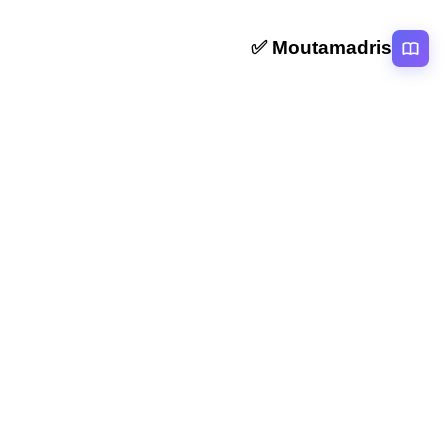
Moutamadris ✅
منصة تعليمية عربية رائدة تقدم محتوى تعليمي لمختلف المستوبات التعليمية
بالمغرب
روابط سريعة
الرئيسية
المقالات
التصنيفات
دروس
امتحانات
الاستاذ
Moutamadris
Concours
تابعنا