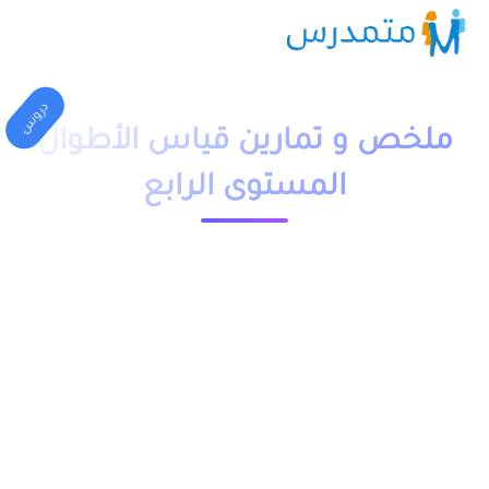
دروس
ملخص و تمارين قياس الأطوال
المستوى الرابع
1 دقيقة قراءة
23602 مشاهدة
moutamadriss
ملخص و تمارين وحلول درس قياس الأطوال المستوى الرابع ابتدائي
pdf، اضافة الى فروض وامتحانات مع التصحيح وجذاذات. يخص مادة
الرياضيات لتلاميذ السنة الرابع ابتدائي مقدم بعدة نماذج وشروحات.
يمكن تحميل نماذج درس قياس الأطوال المستوى الرابع من خلال
الجدول, وباقي الدروس موجودة بخانة “جميع الدروس” اسفله.