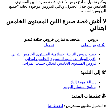
يمكن تحميل نماذج درس لا أغش قصة صبرة اللبن المستوى
الخامس من خلال الجدول, وباقي الدروس موجودة بخانة “جميع
الدروس” اسفله.
لا أغش قصة صبرة اللبن المستوى الخامس
ابتدائي
دروس
ملخصات
تمارين
فروض
جذاذة
فيديو
📄 عرض الملف
تحميل
جميع دروس التربية الاسلامية المستوى الخامس ابتدائي
باقي المواد الدراسية للمستوى الخامس ابتدائي
فروض المستوى الخامس ابتدائي حسب المراحل
💯 إلى التلميذ
رسالة مهمة إليك
برنامج المسلم اليومي
🔝 تطبيقات المفيد
●
لتحميل
تطبيق متمدرس
:
اضغط هنا