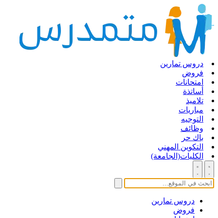
دروس تمارين
فروض
امتحانات
أساتذة
تلاميذ
مباريات
التوجيه
وظائف
باك حر
التكوين المهني
الكليات(الجامعة)
دروس تمارين
فروض