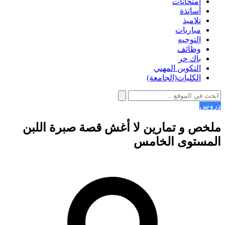
امتحانات
أساتذة
تلاميذ
مباريات
التوجيه
وظائف
باك حر
التكوين المهني
الكليات(الجامعة)
دروس
ملخص و تمارين لا أغش قصة صبرة اللبن
المستوى الخامس