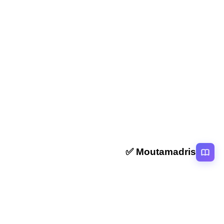
المقال السابق
محاربة الإسلام للمفاسد الاقتصادية (الاحتكار) الثالثة اعدادي
المقال التالي
منهج رسول الله في تبليغ الدعوة الإسلامية الثالثة اعدادي
Moutamadris ✅
منصة تعليمية عربية رائدة تقدم محتوى تعليمي لمختلف المستوبات التعليمية
بالمغرب
روابط سريعة