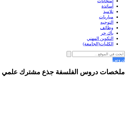
امتحانات
أساتذة
تلاميذ
مباريات
التوجيه
وظائف
باك حر
التكوين المهني
الكليات(الجامعة)
دروس
ملخصات دروس الفلسفة جذع مشترك علمي