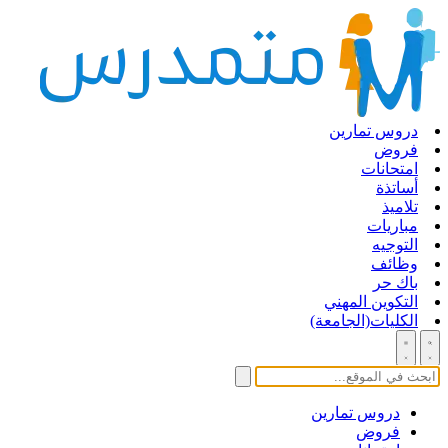
دروس تمارين
فروض
امتحانات
أساتذة
تلاميذ
مباريات
التوجيه
وظائف
باك حر
التكوين المهني
الكليات(الجامعة)
دروس تمارين
فروض