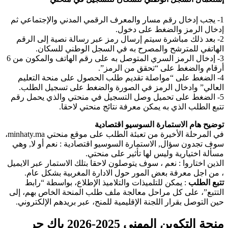
1- يجب إدخال رقم مسار والمعرف الرقمي المدني والإجتماعي ثم
إدخال الرمز والضغط على دخول.
2- بعد ذلك مباشرة سيتم إرسال رمز عبر رسالة نصية إلى الرقم
الهاتفي للمترشح والمصرح به في السجل الوطني للسكان.
3- إدخال الرمز السري المتوصل به على رقم الهاتف والمكون من 6
أرقام والضغط على “تحقق من الرمز”.
4- الضغط على “مواصلة تقديم طلب الحصول على منحة التعليم
العالي” وادخال الرمز في الصورة والضغط على تسجيل الطلب.
5- الضغط على تحميل وصل التسجيل في منحتي والذي يحمل رقم
تتبع الطلب الذي به يمكن معرفة نتائج منحتي لاحقا.
توضيح هام الاستمارة السوسيو اقتصادية
في المرحلة الأخيرة من تعبئة الطلب على موقع منحتي minhaty.ma،
سوف تجدون سؤال, الاستمارة السوسيو اقتصادية : نعم أو لا, وهي
مسألة اختيارية وليس لها تأثير على منحتي.
الذين اختاروا : نعم ، سوف يتوصلون لاحقا بتلك الاستمار عبر الايميل
، من اجل معرفة بعض المور حول الادارة المغربية بشكل عام.
تتبع الطلب
: يمكن للتلميذات والتلاميذ الإطلاع، بواسطة “رابط
التتبع”، على كل مراحل معالجة ملف طلب المنحة الخاص بهم، إلى
حين التوصل بقرار اللجنة الإقليمية للمنح، عبر بريدهم الإلكتروني.
منحة التكوين المهني 2025-2026 باك حر