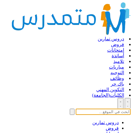
دروس تمارين
فروض
امتحانات
أساتذة
تلاميذ
مباريات
التوجيه
وظائف
باك حر
التكوين المهني
الكليات(الجامعة)
دروس تمارين
فروض