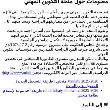
معلومات حول منحة التكوين المهني
تعد منحة التكوين المهني من بين أولويات الوزارة الوصية، التي تلتزم
بتقديم دعم مادي للطلبة غير الموظفين وغير المستخدمين بهدف
المساهمة في تحمل جزء من مصاريفهم الدراسية ومساعدتهم على
إتمام دراساتهم العليا.
و تقوم المنحة الدراسية في فلسفتها على أساس اجتماعي، بحيث
يتم منحها وفق معايير محددة لفائدة الطلبة الذين لا تتوفر لديهم
الامكانات المادية الضرورية لاستكمال دراستهم الجامعية.
و صادق مجلس الحكومة على مشروع مرسوم رقم 2-17-673 الذي
يحدد شروط صرف المنح الدراسية للمتدربين في مؤسسات التكوين
المهني.
وبالتالي، يمكن للمتدربين بمستوى البكالوريا المسجلين في تخصص
مستوى تقني أو تقني متخصص، الاستفادة من هذه المنح.
يشترط في مرشحين البكالوريا الراغبين في الاستفادة من المنح
الدراسية، التسجيل عبر البوابة الالكترونية :
https://www.minhaty.ma/
Minhaty 2025-2026 منحتي : طريقة التسجيل الجديدة
للحصول على المنحة
carteminhaty.onousc.ma 2025-2026 طريقة أخذ موعد لإستلام
بطاقة منحتي
💯 إلى التلميذ