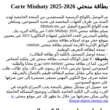
بطاقة منحتي Carte Minhaty 2025-2026
تم التوصل باللوائح الرسمية للمستفيدين من المنحة الجامعية لهذه
السنة من طرف الجهات المختصة في تحديد الممنوحين, وستُعلن
هذه اللوائح الأسبوع المقبل عبر Minhaty.ma.
تسلم بطاقة منحتي Carte Minhaty 2026 عبر وكالة البريد بنك,
وللعلم المتدربين الجدد الحاملين لشهادة البكالوريا 2025 غير معنيين
بموقع حجز موعد استلام بطاقة منحتي.
الوثائق الإدارية اللازمة لتسلم بطاقة منحتي minhaty :
– نسخة لبطاقة التعريف الوطنية
– نسخة لوصل التسجيل بالكلية (أو بطاقة الطالب)
ملحوظة
: لا تقبل الوكالة لسحب بطاقة منحتي في ملكية أشخاص
آخرين, كما ان بطاقة منحتي carte minhaty توزع مجانا والطلبة
الممنوحين ليسوا ملزمين بأداء اي رسوم على ذلك، واي طالب طلب
منه مبلغ مالي مقابل تسليم البطاقة فليقم بالإتصال بالشرطة.
عملية صرف منح التكوين المهني ستبقى مستمرة إلى حين صرفها
على جميع الممنوحين.
عند حصول اي مشكل متعلق بالمنحة يجب الاسراع بالتوجه في
اقرب وقت الى الكلية الخاصة بالطالب وتوضيح المشكلة الحاصلة
والتي يمكن معرفتها من خلال ما يظهر لك عبر موقع منحتي
e-
.
bourse-maroc.onousc.ma