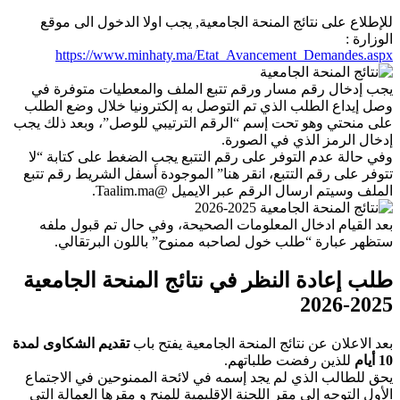
للإطلاع على نتائج المنحة الجامعية, يجب اولا الدخول الى موقع
الوزارة :
https://www.minhaty.ma/Etat_Avancement_Demandes.aspx
يجب إدخال رقم مسار ورقم تتبع الملف والمعطيات متوفرة في
وصل إيداع الطلب الذي تم التوصل به إلكترونيا خلال وضع الطلب
على منحتي وهو تحت إسم “الرقم الترتيبي للوصل”، وبعد ذلك يجب
إدخال الرمز الذي في الصورة.
وفي حالة عدم التوفر على رقم التتبع يجب الضغط على كتابة “لا
تتوفر على رقم التتبع، انقر هنا” الموجودة أسفل الشريط رقم تتبع
الملف وسيتم ارسال الرقم عبر الايميل @Taalim.ma.
بعد القيام ادخال المعلومات الصحيحة، وفي حال تم قبول ملفه
ستظهر عبارة “طلب خول لصاحبه ممنوح” باللون البرتقالي.
طلب إعادة النظر في نتائج المنحة الجامعية
2025-2026
بعد الاعلان عن نتائج المنحة الجامعية يفتح باب
تقديم الشكاوى لمدة
10 أيام
للذين رفضت طلباتهم.
يحق للطالب الذي لم يجد إسمه في لائحة الممنوحين في الاجتماع
الأول التوجه إلى مقر اللجنة الإقليمية للمنح و مقرها العمالة التي