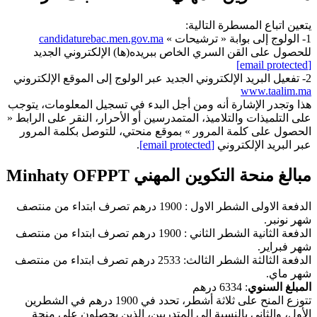
يتعين اتباع المسطرة التالية:
1- الولوج إلى بوابة « ترشيحات »
candidaturebac.men.gov.ma
للحصول على القن السري الخاص ببريده(ها) الإلكتروني الجديد
[email protected]
2- تفعيل البريد الإلكتروني الجديد عبر الولوج إلى الموقع الإلكتروني
www.taalim.ma
هذا وتجدر الإشارة أنه ومن أجل البدء في تسجيل المعلومات، يتوجب
على التلميذات والتلاميذ، المتمدرسين أو الأحرار، النقر على الرابط «
الحصول على كلمة المرور » بموقع منحتي، للتوصل بكلمة المرور
عبر البريد الإلكتروني
[email protected]
.
مبالغ منحة التكوين المهني Minhaty OFPPT
الدفعة الاولى الشطر الاول : 1900 درهم تصرف ابتداء من منتصف
شهر نونبر.
الدفعة الثانية الشطر الثاني : 1900 درهم تصرف ابتداء من منتصف
شهر فبراير.
الدفعة الثالثة الشطر الثالث: 2533 درهم تصرف ابتداء من منتصف
شهر ماي.
المبلغ السنوي
: 6334 درهم
تتوزع المنح على ثلاثة أشطر، تحدد في 1900 درهم في الشطرين
الأول، والثاني بالنسبة إلى المتدربين، الذين يحصلون على منحة