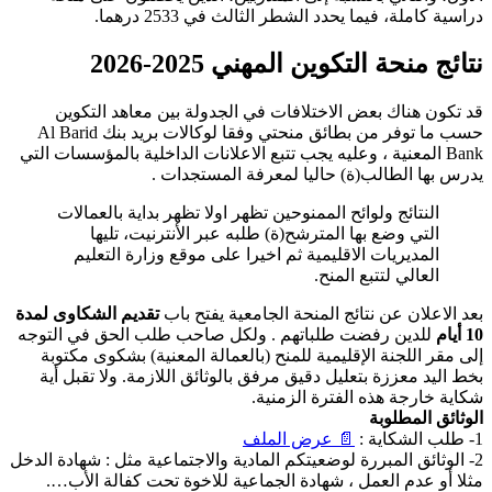
دراسية كاملة، فيما يحدد الشطر الثالث في 2533 درهما.
نتائج منحة التكوين المهني 2025-2026
قد تكون هناك بعض الاختلافات في الجدولة بين معاهد التكوين
حسب ما توفر من بطائق منحتي وفقا لوكالات بريد بنك Al Barid
Bank المعنية ، وعليه يجب تتبع الاعلانات الداخلية بالمؤسسات التي
يدرس بها الطالب(ة) حاليا لمعرفة المستجدات .
النتائج ولوائح الممنوحين تظهر اولا تظهر بداية بالعمالات
التي وضع بها المترشح(ة) طلبه عبر الأنترنيت، تليها
المديريات الاقليمية ثم اخيرا على موقع وزارة التعليم
العالي لتتبع المنح.
بعد الاعلان عن نتائج المنحة الجامعية يفتح باب
تقديم الشكاوى لمدة
10 أيام
للدين رفضت طلباتهم . ولكل صاحب طلب الحق في التوجه
إلى مقر اللجنة الإقليمية للمنح (بالعمالة المعنية) بشكوى مكتوبة
بخط اليد معززة بتعليل دقيق مرفق بالوثائق اللازمة. ولا تقبل أية
شكاية خارجة هذه الفترة الزمنية.
الوثائق المطلوبة
1- طلب الشكاية :
📄 عرض الملف
2- الوثائق المبررة لوضعيتكم المادية والاجتماعية مثل : شهادة الدخل
مثلا أو عدم العمل ، شهادة الجماعية للاخوة تحت كفالة الأب….