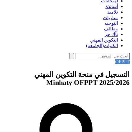
امتحانات
أساتذة
تلاميذ
مباريات
التوجيه
وظائف
باك حر
التكوين المهني
الكليات(الجامعة)
OFPPT
التسجيل في منحة التكوين المهني
2025/2026 Minhaty OFPPT