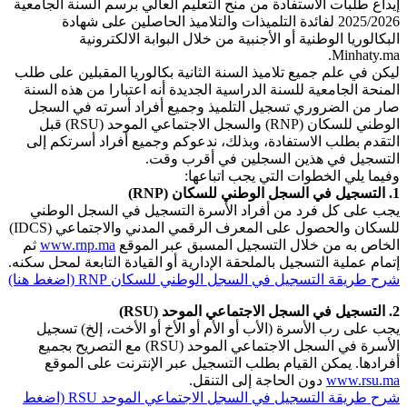
إيداع طلبات الاستفادة من منح التعليم العالي برسم السنة الجامعية
2025/2026 لفائدة التلميذات والتلاميذ الحاصلين على شهادة
البكالوريا الوطنية أو الأجنبية من خلال البوابة الالكترونية
Minhaty.ma.
ليكن في علم جميع تلاميذ السنة الثانية بكالوريا المقبلين على طلب
المنحة الجامعية للسنة الدراسية الجديدة أنه اعتبارا من هذه السنة
صار من الضروري تسجيل التلميذ وجميع أفراد أسرته في السجل
الوطني للسكان (RNP) والسجل الاجتماعي الموحد (RSU) قبل
التقدم بطلب الاستفادة، وبذلك، ندعوكم وجميع أفراد أسرتكم إلى
التسجيل في هذين السجلين في أقرب وقت.
وفيما يلي الخطوات التي يجب اتباعها:
1. التسجيل في السجل الوطني للسكان (RNP)
يجب على كل فرد من أفراد الأسرة التسجيل في السجل الوطني
للسكان والحصول على المعرف الرقمي المدني والاجتماعي (IDCS)
الخاص به من خلال التسجيل المسبق عبر الموقع
www.rnp.ma
ثم
إتمام عملية التسجيل بالملحقة الإدارية أو القيادة التابعة لمحل سكنه.
شرح طريقة التسجيل في السجل الوطني للسكان RNP (اضغط هنا)
2. التسجيل في السجل الاجتماعي الموحد (RSU)
يجب على رب الأسرة (الأب أو الأم أو الأخ أو الأخت، إلخ) تسجيل
الأسرة في السجل الاجتماعي الموحد (RSU) مع التصريح بجميع
أفرادها. يمكن القيام بطلب التسجيل عبر الإنترنت على الموقع
www.rsu.ma
دون الحاجة إلى التنقل.
شرح طريقة التسجيل في السجل الاجتماعي الموحد RSU (اضغط