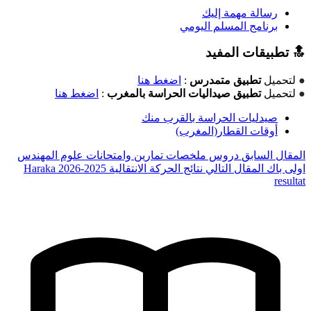
رسالة مهمة إليك
برنامج المسلم اليومي
🔝 تطبيقات المفيد
●
لتحميل
تطبيق متمدرس
:
اضغط هنا
●
لتحميل
تطبيق صيداليات الحراسة بالمغرب
:
اضغط هنا
صيدليات الحراسة بالقرب منك
أوقات القطار(المغرب)
المقال السابق
دروس ملخصات تمارين وامتحانات علوم المهندس
اولى باك
المقال التالي
نتائج الحركة الانتقالية 2025-2026 Haraka
resultat