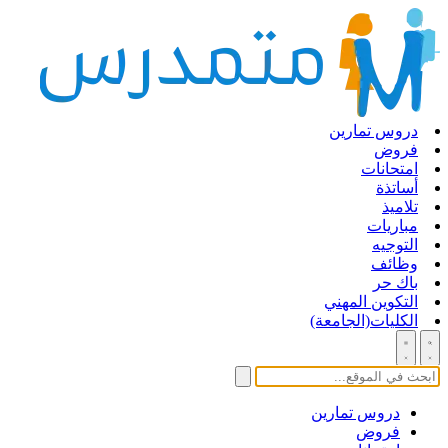
دروس تمارين
فروض
امتحانات
أساتذة
تلاميذ
مباريات
التوجيه
وظائف
باك حر
التكوين المهني
الكليات(الجامعة)
دروس تمارين
فروض