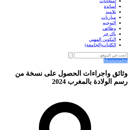
امتحانات
أساتذة
تلاميذ
مباريات
التوجيه
وظائف
باك حر
التكوين المهني
الكليات(الجامعة)
Moutamadris
وثائق واجراءات الحصول على نسخة من
رسم الولادة بالمغرب 2024