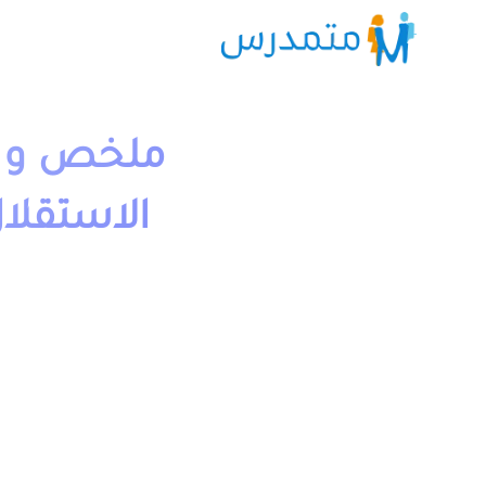
ملخص و ت
الاستقلال
1 دقيقة قراءة
moutamadriss
فروض وامتحانات مع التصحيح وجذاذات. يخص مادة التاريخ وا
ميكانيكية علوم اقتصادية والتدبير الاولى باكالوريا مقدم بعدة 
يمكن تحميل نماذج درس نضال المغرب من أجل تحقيق الاستقلا