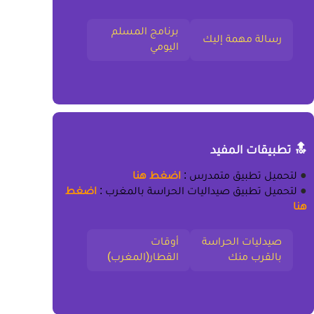
برنامج المسلم
رسالة مهمة إليك
اليومي
🔝 تطبيقات المفيد
●
لتحميل
تطبيق متمدرس
:
اضغط هنا
●
لتحميل
تطبيق صيداليات الحراسة بالمغرب
:
اضغط
هنا
صيدليات الحراسة
أوقات
بالقرب منك
القطار(المغرب)