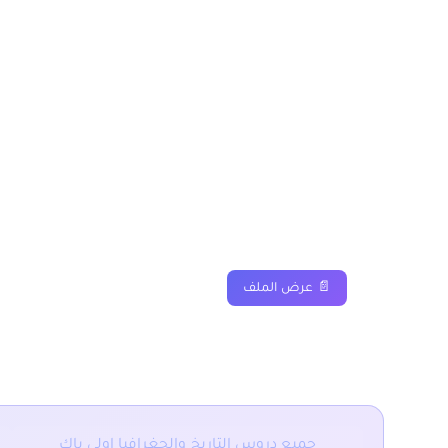
وباقي الدروس موجودة بخانة “جميع الدروس” اسفله.
درس نضال المغرب من أ
واستكمال الوحدة الترابي
دروس
ملخصات
تمارين
📄 عرض الملف
–
–
■ نقدم لكم ايضا :
جميع دروس التاريخ والجغرافيا اولى باك