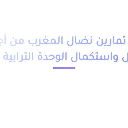
دروس تمارين
فروض
امتحانات
أساتذة
تلاميذ
مباريات
التوجيه
وظائف
باك حر
التكوين 
مارين نضال المغرب من أج
 واستكمال الوحدة الترابية 
23648 مشاهدة
ملخص و تمارين وحلول درس نضال المغرب من أجل تحقيق الاستقلال واستكمال الوحدة الترابية اولى باك PDF، اضافة الى
لجغرافيا مسلك علوم تجريبية علوم رياضية علوم كهربائية و
نماذج.
ل واستكمال الوحدة الترابية اولى باك من خلال الجدول,