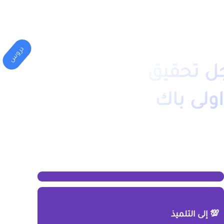
المهني
الكليات(الجامعة)
دروس
ل تحقيق
اولى باك
💯 إلى التلميذ