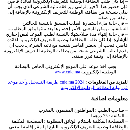
– إذا كان طلب البطاقة الوطنية للتعريف الإلكترونية لفائدة قاصر،
فإن حضور هدا الأخير إلزامي ويرافقه نائبه الشرعي الذي يجب أن
يدلي بنسخة من بطاقته الوطنية للتعريف الإلكترونية بالإضافة إلى
وثيقة تبرر صفته.
– في حالة ملء استمارة الطلب المسبق بالنسبة للحالتين
السالفتين، يمكن للمعني بالأمر إحضارها بعد ملئها وفق المطلوب.
– في حالة إنتهاء مدة صلاحيتها: بالنسبة لطلب الموعد
ليس إجباري
للإشارة
: إذا كان طلب البطاقة الوطنية للتعريف الإلكترونية لفائدة
قاصر، فيجب أن يحضر القاصر بنفسه مع نائبه الشرعي. يجب أن
يقدم النائب الشرعي نسخة من بطاقته الوطنية للتعريف الإلكترونية
بالإضافة إلى وثيقة تبرر صفته.
يجب اخذ موعد على الموقع الإلكتروني الخاص بالبطاقة
الوطنية الإلكترونية
www.cnie.ma
للمزيد من المعلومات
:
cnie.ma 2024 طريقة التسجيل وأخذ موعد
في بوابة البطاقة الوطنية الإلكترونية
معلومات اضافية
– صاحب الطلب : المواطنون المقيمون بالمغرب
– التكلفة : 75 درهما
– المصلحة المكلفة باستلام الوثائق المطلوبة : المصلحة المكلفة
بالبطاقة الوطنية للتعريف الإلكترونية التابع لها مقر إقامة المعني