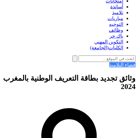
امتحانات
أساتذة
تلاميذ
مباريات
التوجيه
وظائف
باك حر
التكوين المهني
الكليات(الجامعة)
فضاء التلاميذ
وثائق تجديد بطاقة التعريف الوطنية بالمغرب
2024