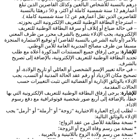
درهم بالنسبة للأشخاص البالغين وكذلك القاصرين الذين تبلغ
أعمارهم 12 سنة شمسية كاملة او اكثر، و 50 درهمًا بالنسبة
للقاصرين الذين تقل أعمارهم عن 12 سنة شمسية كاملة ).
– استرجاع البطاقة الوطنية للتعريف الإلكترونية التي بحوزته.
– في حالة ضياع أو إتلاف أو سرقة البطاقة الوطنية للتعريف
الإلكترونية، يجب الإدلاء بتصريح بالشرف محرر من طرف المعني
بالأمر (أو نائبه الشرعي بالنسبة للقاصر) أو توقيع الاستمارة المنجزة
مسبقا من طرف مصالح المديرية العامة للأمن الوطني.
للإشارة
: يرجى إرفاق جميع المستندات المذكورة أعلاه مع طلب
تجديد البطاقة الوطنية للتعريف الإلكترونية، بالإضافة إلى تصريح
بالشرف.
– في حالة تغيير الإسم الشخصي أو العائلي أو تاريخ الولادة، أو
تصحيح مكان الازدياد أو رقم عقد الحالة المدنية أو النسب، يجب
الإدلاء بالوثائق الإدارية أو القضائية التي تثبت التغييرات حسب
الحالات المقدمة.
للإشارة
: يرجى إرفاق البطاقة الوطنية للتعريف الإلكترونية التي بها
خطأ، بالإضافة إلى أربع صور شخصية فوتوغرافية مع دفع رسوم
الاداء.
– لطلب إدراج العبارة الاختيارية “زوجة” أو “أرملة” أو “أرمل” يجب
الإدلاء بالوثائق التالية:
* نسخة مطابقة للأصل من عقد الزواج؛
* نسخة من رسم وفاة الزوج أو الزوجة؛
* نسخة من رسم ولادة الزوج باللاتينية و بالعربية .