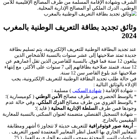
الشرف وشهادة الإقامة المسلمة من طرف المصالح الإقليمية للأمن
الوطني، الدرك الملكي أو المصالح الإدارية المحلية.
وثائق تجديد بطاقة التعريف الوطنية بالمغرب
2024
عند تجديد البطاقة الوطنية للتعريف الإلكترونية، يتم تسليم بطاقة
جديدة تمتد صلاحيتها إلى عشر سنوات بالنسبة للأشخاص الذين
يبلغون 12 سنة فما فوق. بالنسبة للقاصرين الذين تقل أعمارهم عن
12 سنة، فتمتد صلاحية بطاقاتهم إلى 7 سنوات على الأكثر، مع إنتهاء
صلاحيتها عند بلوغ القاصر سن 12 سنة.
في حالة طلب تجديد البطاقة الوطنية للتعريف الإلكترونية، يجب
الإدلاء بالوثائق التالية :
– شهادة الإقامة (
شهادة السكنى
) مسلمة :
* بالوسط الحضري من طرف مصالح
الأمن الوطني
( كوميسارية )؛
* بالوسط القروي من طرف مصالح
الدرك الملكي
، وفي حالة عدم
وجودها فمن طرف
السلطة الإدارية المحلية
( قايد )؛
– شهادة التسجيل القنصلي متضمنة لعنوان السكنى بالنسبة للمغاربة
المقيمين بالخارج.
–
أربعة صور فوتوغرافية
للتعريف حديثة لا تتجاوز 6 أشهر ومطابقة
للمعايير الجاري بها العمل انظر المعايير المعتمدة لصور التعريف .
– واجبات التمبر المحدثة بموجب التشريع الجاري به العمل ( 75