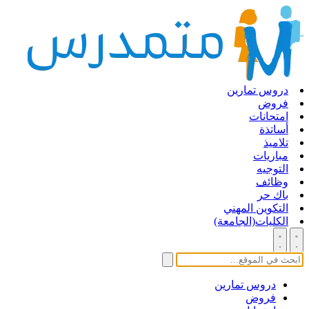
دروس تمارين
فروض
امتحانات
أساتذة
تلاميذ
مباريات
التوجيه
وظائف
باك حر
التكوين المهني
الكليات(الجامعة)
دروس تمارين
فروض