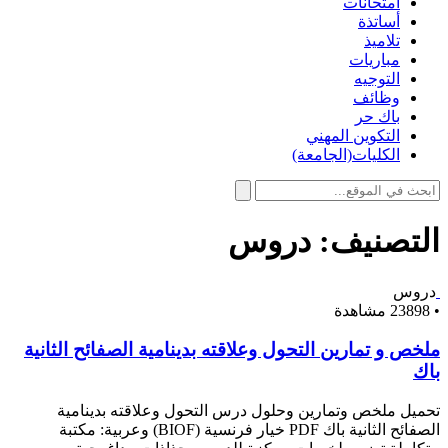
امتحانات
أساتذة
تلاميذ
مباريات
التوجيه
وظائف
باك حر
التكوين المهني
الكليات(الجامعة)
التصنيف:
دروس
دروس
•
23898 مشاهدة
ملخص و تمارين التحول وعلاقته بدينامية الصفائح الثانية
باك
تحميل ملخص وتمارين وحلول درس التحول وعلاقته بدينامية
الصفائح الثانية باك PDF خيار فرنسية (BIOF) وعربية: مكتبة