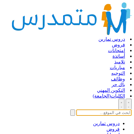
دروس تمارين
فروض
امتحانات
أساتذة
تلاميذ
مباريات
التوجيه
وظائف
باك حر
التكوين المهني
الكليات(الجامعة)
دروس تمارين
فروض