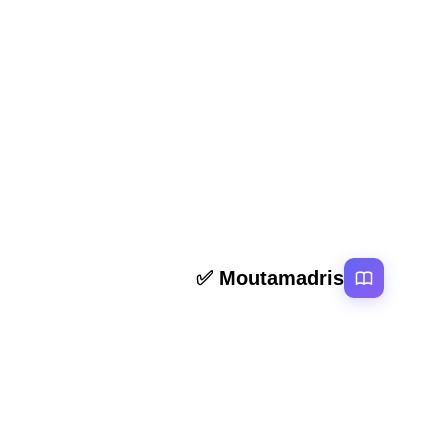
اداب للسنة الثانية باكالوريا مع التصحيح الدورة
العادية و الدورة الاستدراكية, بحيث نعرض جميع
نماذج الامتحانات الوطنية الموحدة...
2
1
روابط سر
Moutamadris ✅
الرئيسية
منصة تعليمية عربية رائدة تقدم محتوى تعليمي
المقالات
لمختلف المستوبات التعليمية بالمغرب