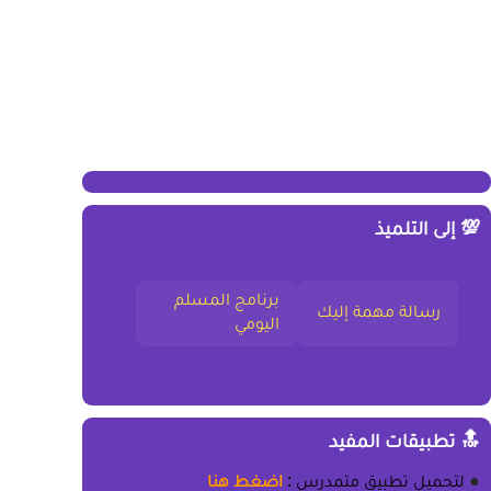
المهني
الكليات(الجامعة)
💯 إلى التلميذ
برنامج المسلم
رسالة مهمة إليك
اليومي
🔝 تطبيقات المفيد
●
لتحميل
تطبيق متمدرس
:
اضغط هنا