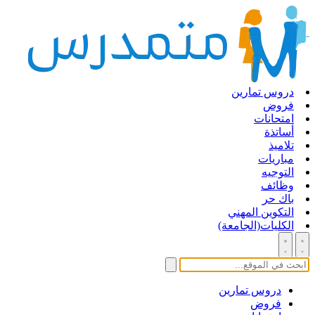
دروس تمارين
فروض
امتحانات
أساتذة
تلاميذ
مباريات
التوجيه
وظائف
باك حر
التكوين المهني
الكليات(الجامعة)
دروس تمارين
فروض