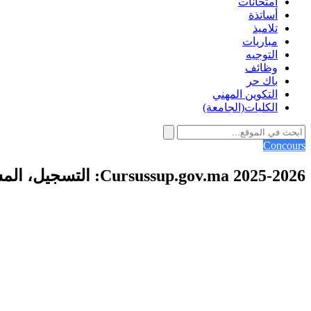
امتحانات
أساتذة
تلاميذ
مباريات
التوجيه
وظائف
باك حر
التكوين المهني
الكليات(الجامعة)
Concours
Cursussup.gov.ma 2025-2026: التسجيل، المشاكل، والحلول | دليل شامل