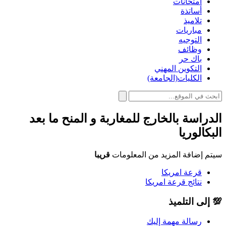
امتحانات
أساتذة
تلاميذ
مباريات
التوجيه
وظائف
باك حر
التكوين المهني
الكليات(الجامعة)
الدراسة بالخارج للمغاربة و المنح ما بعد
البكالوريا
سيتم إضافة المزيد من المعلومات
قريبا
قرعة امريكا
نتائج قرعة امريكا
💯 إلى التلميذ
رسالة مهمة إليك