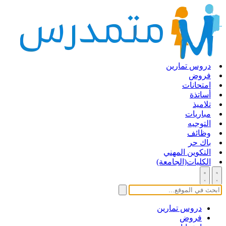
دروس تمارين
فروض
امتحانات
أساتذة
تلاميذ
مباريات
التوجيه
وظائف
باك حر
التكوين المهني
الكليات(الجامعة)
دروس تمارين
فروض