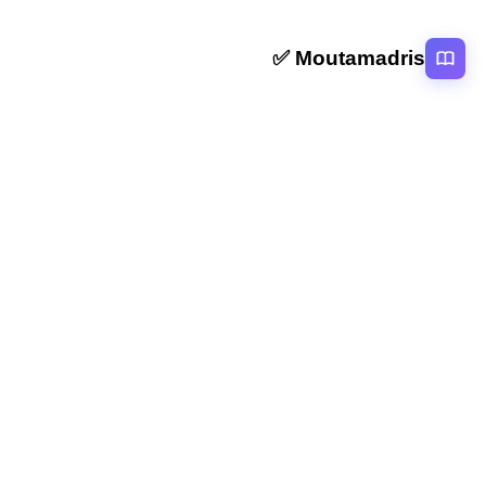
Moutamadris ✅
منصة تعليمية عربية رائدة تقدم محتوى تعليمي لمختلف المستوبات التعليمية
بالمغرب
روابط سريعة
الرئيسية
المقالات
التصنيفات
دروس
امتحانات
الاستاذ
Moutamadris
Concours
تابعنا