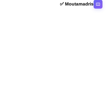
Moutamadris ✅
منصة تعليمية عربية رائدة تقدم محتوى تعليمي لمختلف المستوبات التعليمية
بالمغرب
روابط سريعة
الرئيسية
المقالات
التصنيفات
دروس
امتحانات
الاستاذ
Moutamadris
Concours
تابعنا