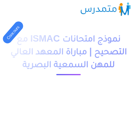
Concours
نموذج امتحانات ISMAC مع
التصحيح | مباراة المعهد العالي
للمهن السمعية البصرية
1 دقيقة قراءة
23890 مشاهدة
moutamadriss