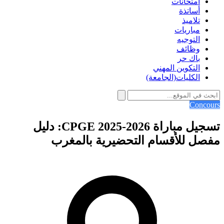
امتحانات
أساتذة
تلاميذ
مباريات
التوجيه
وظائف
باك حر
التكوين المهني
الكليات(الجامعة)
Concours
تسجيل مباراة CPGE 2025-2026: دليل
مفصل للأقسام التحضيرية بالمغرب