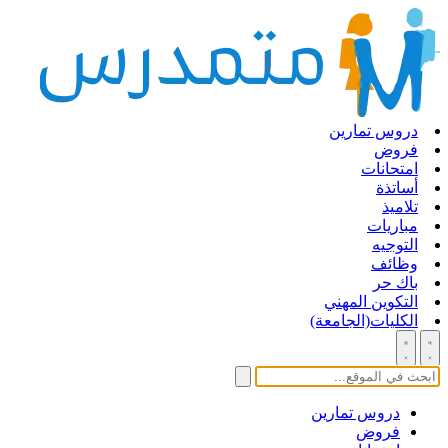
دروس تمارين
فروض
امتحانات
أساتذة
تلاميذ
مباريات
التوجيه
وظائف
باك حر
التكوين المهني
الكليات(الجامعة)
دروس تمارين
فروض