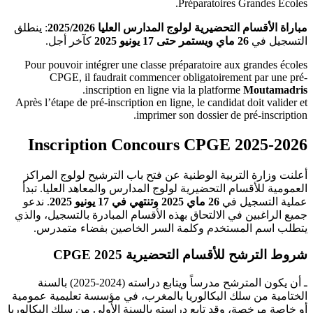
Préparatoires Grandes Ecoles.
مباراة الأقسام التحضيرية لولوج المدارس العليا 2025/2026
: ينطلق
التسجيل في
26 ماي ويستمر حتى 17 يونيو 2025
كآخر أجل.
Pour pouvoir intégrer une classe préparatoire aux grandes écoles
CPGE, il faudrait commencer obligatoirement par une pré-
.
inscription en ligne via la platforme
Moutamadris
Après l’étape de pré-inscription en ligne, le candidat doit valider et
imprimer son dossier de pré-inscription.
Inscription Concours CPGE 2025-2026
أعلنت وزارة التربية الوطنية عن فتح باب الترشيح لولوج المراكز
العمومية للأقسام التحضيرية لولوج المدارس والمعاهد العليا. تبدأ
عملية التسجيل في
26 ماي 2025 وتنتهي في 17 يونيو 2025
. ندعو
جميع الراغبين في الالتحاق بهذه الأقسام المبادرة بالتسجيل، والذي
يتطلب اسم المستخدم وكلمة السر الخاصين بفضاء متمدرس.
شروط الترشح للأقسام التحضيرية CPGE 2025
ـ أن يكون المترشح مدرساً ويتابع دراسته (2024-2025) بالسنة
الختامية من سلك البكالوريا بالمغرب، في مؤسسة تعليمية عمومية
أو خاصة مرخصة، وقد تابع دراسته بالسنة الأولى من سلك البكالوريا