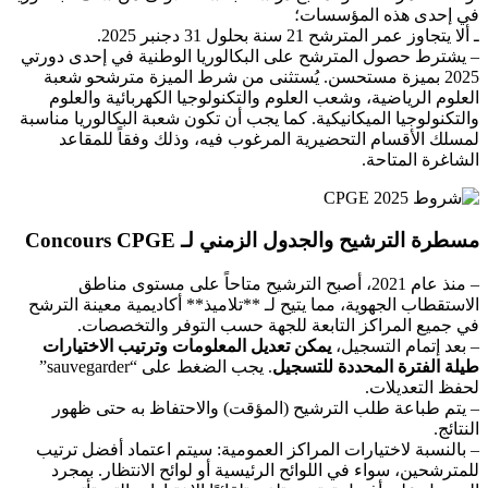
في إحدى هذه المؤسسات؛
ـ ألا يتجاوز عمر المترشح 21 سنة بحلول 31 دجنبر 2025.
– يشترط حصول المترشح على البكالوريا الوطنية في إحدى دورتي
2025 بميزة مستحسن. يُستثنى من شرط الميزة مترشحو شعبة
العلوم الرياضية، وشعب العلوم والتكنولوجيا الكهربائية والعلوم
والتكنولوجيا الميكانيكية. كما يجب أن تكون شعبة البكالوريا مناسبة
لمسلك الأقسام التحضيرية المرغوب فيه، وذلك وفقاً للمقاعد
الشاغرة المتاحة.
مسطرة الترشيح والجدول الزمني لـ Concours CPGE
– منذ عام 2021، أصبح الترشيح متاحاً على مستوى مناطق
الاستقطاب الجهوية، مما يتيح لـ **تلاميذ** أكاديمية معينة الترشح
في جميع المراكز التابعة للجهة حسب التوفر والتخصصات.
– بعد إتمام التسجيل،
يمكن تعديل المعلومات وترتيب الاختيارات
طيلة الفترة المحددة للتسجيل
. يجب الضغط على “sauvegarder”
لحفظ التعديلات.
– يتم طباعة طلب الترشيح (المؤقت) والاحتفاظ به حتى ظهور
النتائج.
– بالنسبة لاختيارات المراكز العمومية: سيتم اعتماد أفضل ترتيب
للمترشحين، سواء في اللوائح الرئيسية أو لوائح الانتظار. بمجرد