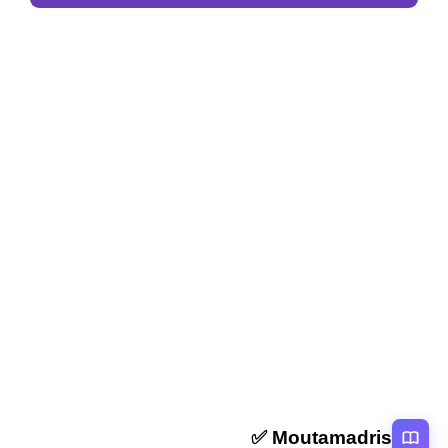
المقال السابق
OFPPT ISTA Kasba Tadla : inscription – cours –
modules – examens
المقال التالي
OFPPT ISTA Khemisset : inscription – cours –
modules – examens
Moutamadris ✅