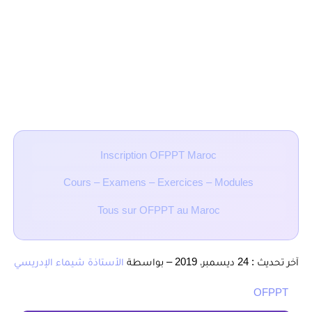
diplôme de spécialisation reconnu par les pouvoirs publics
– Etre âgé de 18 ans au minimum à la date d’inscription
– Justifier d’une expérience professionnelle effective d’au
moins une année
■ Articles Liés :
Inscription OFPPT Maroc
Cours – Examens – Exercices – Modules
Tous sur OFPPT au Maroc
آخر تحديث : 24 ديسمبر، 2019 – بواسطة
الأستاذة شيماء الإدريسي
OFPPT