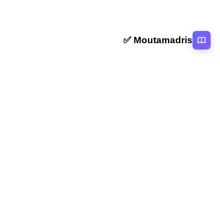
Moutamadris ✅
منصة تعليمية عربية رائدة تقدم محتوى تعليمي لمختلف المستوبات التعليمية
بالمغرب
روابط سريعة
الرئيسية
المقالات
التصنيفات
دروس
امتحانات
الاستاذ
Moutamadris
Concours