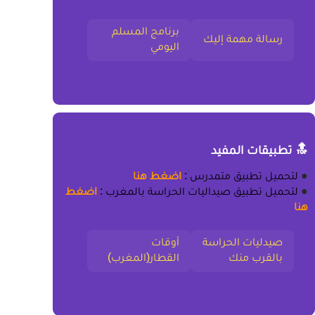
برنامج المسلم
رسالة مهمة إليك
اليومي
🔝 تطبيقات المفيد
●
لتحميل
تطبيق متمدرس
:
اضغط هنا
●
لتحميل
تطبيق صيداليات الحراسة بالمغرب
:
اضغط
هنا
صيدليات الحراسة
أوقات
بالقرب منك
القطار(المغرب)