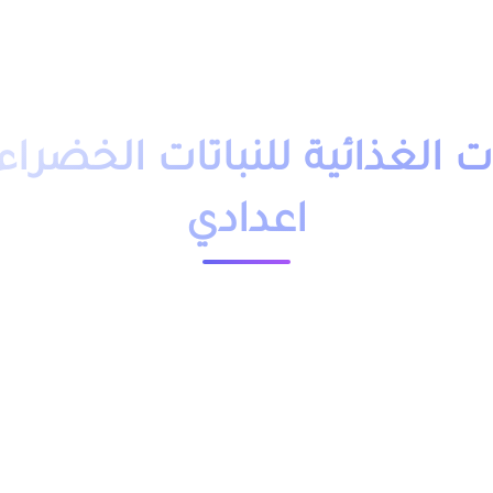
دروس تمارين
فروض
امتحانات
أساتذة
تلاميذ
مباريات
التوجيه
وظائف
باك حر
التكوين 
ت الغذائية للنباتات الخضراء 
اعدادي
23555 مشاهدة
ملخص و تمارين وحلول درس الغذائية للنباتات الخضراء للسنة الاولى اعدادي بالفرنسية والعربية pdf، اضافة الى فروض
رض لتلاميذ المستوى الاولى اعدادي مقدم بعدة نماذج.
اعدادي بالعربية من خلال الجدول, وبالفرنسية من خلال رابط