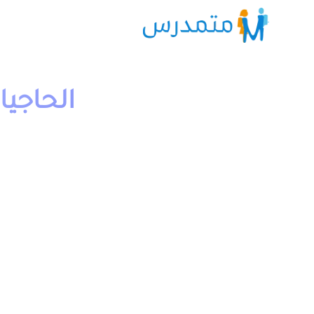
الحاجيا
1 دقيقة قراءة
moutamadriss
وامتحانات مع التصحيح وجذاذات. يخص مادة علوم الحياة والا
يمكنكم تحميل نماذج درس الغذائية للنباتات الخضراء الاولى 
“علوم الحياة والارض خيار فرنسية” الموجود اسفل الجدول.