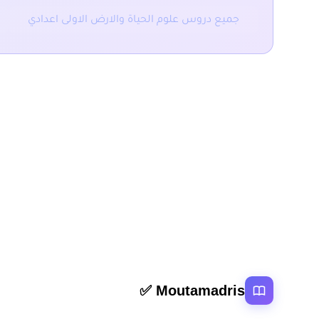
جميع دروس علوم الحياة والارض الاولى اعدادي
المقال السابق
ملخص و تمارين التغذية عند الإنسان والحيوان الاولى اعد
روابط سر
Moutamadris ✅
الرئيسية