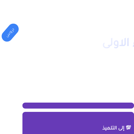
المهني
الكليات(الجامعة)
دروس
الاولى
💯 إلى التلميذ