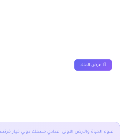
درس الغذائية للنباتات ا
دروس
ملخصات
تمارين
📄 عرض الملف
■ نقدم لكم ايضا :
علوم الحياة والارض الاولى اعدادي مسلك دولي خيار فرن