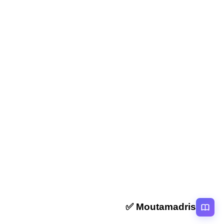
المقال السابق
ملخص و تمارين المنصفات والإرتفاعات في مثلث الاولى
اعدادي
المقال التالي
ملخص و تمارين المعادلات الاولى اعدادي
Moutamadris ✅