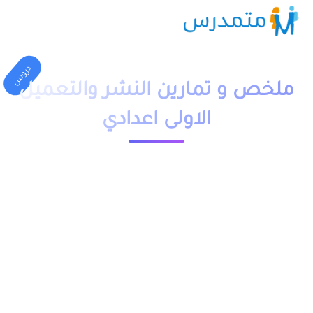
دروس
ملخص و تمارين النشر والتعميل
الاولى اعدادي
1 دقيقة قراءة
23717 مشاهدة
moutamadriss
ملخص و تمارين وحلول درس النشر والتعميل للسنة الاولى اعدادي
بالفرنسية والعربية pdf، اضافة الى فروض وامتحانات مع التصحيح
وجذاذات. يخص مادة الرياضيات لتلاميذ المستوى الاولى اعدادي
مقدم بعدة نماذج.
يمكنكم تحميل نماذج درس النشر والتعميل الاولى اعدادي بالعربية
من خلال الجدول, وبالفرنسية من خلال رابط “الرياضيات خيار فرنسية”