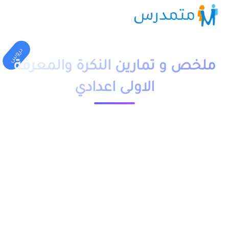
دروس
ملخص و تمارين النكرة والمعرفة
الاولى اعدادي
1 دقيقة قراءة
23704 مشاهدة
moutamadriss
ملخص و تمارين وحلول درس النكرة والمعرفة للسنة الاولى اعدادي
pdf، اضافة الى فروض وامتحانات مع التصحيح وجذاذات. يخص مادة
اللغة العربية لتلاميذ المستوى الاولى اعدادي مقدم بعدة نماذج .
يمكنكم تحميل نماذج درس النكرة والمعرفة الاولى اعدادي من خلال
الجدول, وباقي الدروس موجودة بخانة “جميع الدروس” اسفل
الجدول.