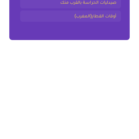
صيدليات الحراسة بالقرب منك
أوقات القطار(المغرب)
المقال السابق
إعراب الفعل المضارع – جزمه الاولى اعدادي
المقال التالي
ملخص و تمارين العلم الاولى اعدادي