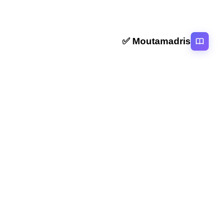
Moutamadris ✅
منصة تعليمية عربية رائدة تقدم محتوى تعليمي لمختلف المستوبات التعليمية
بالمغرب
روابط سريعة
الرئيسية
المقالات
التصنيفات
دروس
امتحانات
الاستاذ
Moutamadris
Concours