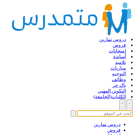
دروس تمارين
فروض
امتحانات
أساتذة
تلاميذ
مباريات
التوجيه
وظائف
باك حر
التكوين المهني
الكليات(الجامعة)
دروس تمارين
فروض