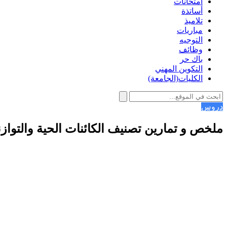
امتحانات
أساتذة
تلاميذ
مباريات
التوجيه
وظائف
باك حر
التكوين المهني
الكليات(الجامعة)
دروس
ملخص و تمارين تصنيف الكائنات الحية والتوازن