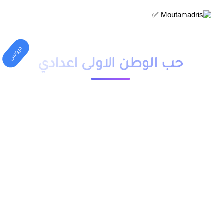
دروس
حب الوطن الاولى اعدادي
1 دقيقة قراءة
23553 مشاهدة
moutamadriss
ملخص و تمارين وحلول درس حب الوطن للسنة الاولى اعدادي pdf،
اضافة الى فروض وامتحانات مع التصحيح وجذاذات. يخص مادة
اللغة العربية لتلاميذ المستوى الاولى اعدادي مقدم بعدة نماذج .
يمكنكم تحميل نماذج درس حب الوطن الاولى اعدادي من خلال
الجدول, وباقي الدروس موجودة بخانة “جميع الدروس” اسفل
الجدول.