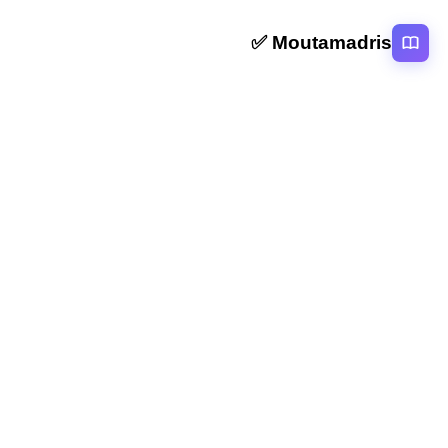
Moutamadris ✅
منصة تعليمية عربية رائدة تقدم محتوى تعليمي لمختلف المستوبات التعليمية
بالمغرب
روابط سريعة
الرئيسية
المقالات
التصنيفات
دروس
امتحانات
الاستاذ
Moutamadris
Concours
تابعنا