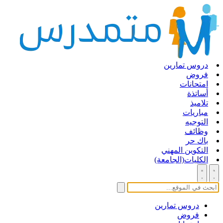
دروس تمارين
فروض
امتحانات
أساتذة
تلاميذ
مباريات
التوجيه
وظائف
باك حر
التكوين المهني
الكليات(الجامعة)
دروس تمارين
فروض