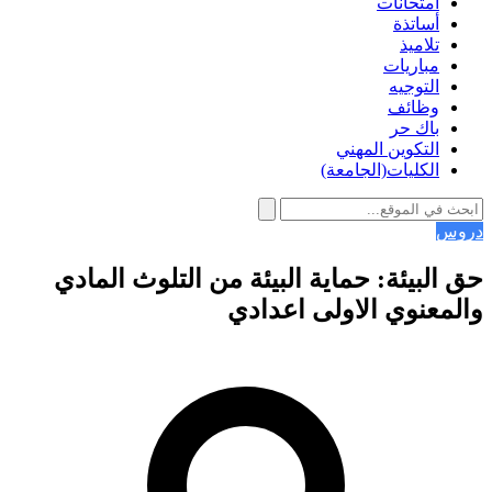
امتحانات
أساتذة
تلاميذ
مباريات
التوجيه
وظائف
باك حر
التكوين المهني
الكليات(الجامعة)
دروس
حق البيئة: حماية البيئة من التلوث المادي
والمعنوي الاولى اعدادي