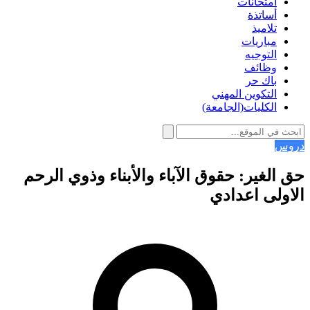
امتحانات
أساتذة
تلاميذ
مباريات
التوجيه
وظائف
باك حر
التكوين المهني
الكليات(الجامعة)
دروس
حق الغير: حقوق الآباء والأبناء وذوي الرحم
الاولى اعدادي