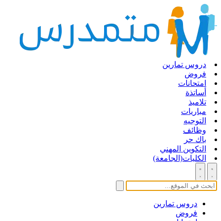
دروس تمارين
فروض
امتحانات
أساتذة
تلاميذ
مباريات
التوجيه
وظائف
باك حر
التكوين المهني
الكليات(الجامعة)
دروس تمارين
فروض