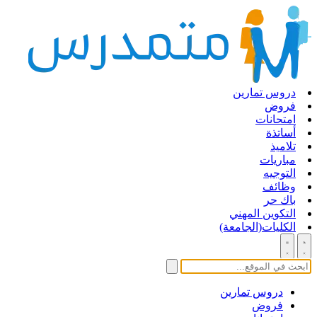
دروس تمارين
فروض
امتحانات
أساتذة
تلاميذ
مباريات
التوجيه
وظائف
باك حر
التكوين المهني
الكليات(الجامعة)
دروس تمارين
فروض