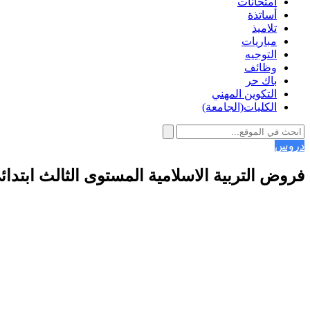
امتحانات
أساتذة
تلاميذ
مباريات
التوجيه
وظائف
باك حر
التكوين المهني
الكليات(الجامعة)
دروس
فروض التربية الاسلامية المستوى الثالث ابتدائي 2024-2025 مع التص