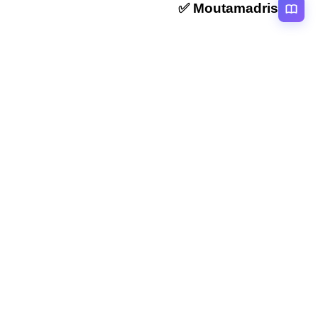
Moutamadris ✅
منصة تعليمية عربية رائدة تقدم محتوى تعليمي لمختلف المستوبات التعليمية
بالمغرب
روابط سريعة
الرئيسية
المقالات
التصنيفات
دروس
امتحانات
الاستاذ
Moutamadris
Concours
تابعنا