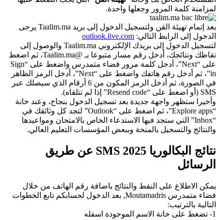
لمزامنة كلمة المرور وجعلها واحدة.
بعد إتمام تهيئة القن ولتسجيل الدخول إلى بريد Taalim.ma يرجى
الدخول إلى الرابط التالي:
outlook.live.com
لتسجيل الدخول إلى بريدك الإلكتروني Taalim.ma والوصول إلى
نقاطك ونتائجك، أدخل رقم مسار متبوعا بـ @Taalim.ma، ثم اضغط
على “Next”، أدخل كلمة مرور فضاء متمدرس واضغط على “Sign
in”، ثم أدخل رقم هاتفك واضغط على “Next”، أدخل الرمز الظاهر
في الصورة، ثم أدخل الرمز المكون من 6 أرقام الذي سيصلك عبر
SMS (أو اضغط على “Resend code” إذا لم تتلقاه).
وأخيرا ستظهر واجهة جديدة بعد تسجيل الدخول بنجاح، وعند خانة
“Explore apps”، ثم اضغط على “Outlook” لتجد كل وثائقك في
“Inbox” التي ستجد فيها الاستدعاء الخاص بالامتحان ومواعيدها
والنتائج والتسجيل بالمنحة وببعض المؤسسات التعليم العالي.
نتائج البكالوريا SMS 2025 عن طريق
الرسائل
يمكن الاطلاع على النقط والنتائج باضافة رقم الهاتف من خلال
فضاء متمدرس Moutamadris, بعد الدخول لحسابكم تابع الخطوات
التالية بالترتيب:
1- تضغط على خانة الاسم الموجودة اسفله