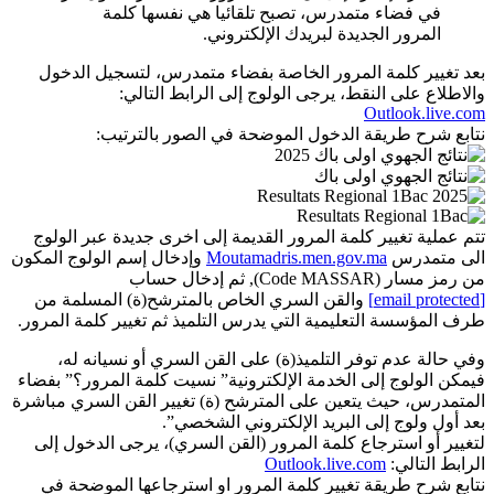
في فضاء متمدرس، تصبح تلقائيا هي نفسها كلمة
المرور الجديدة لبريدك الإلكتروني.
بعد تغيير كلمة المرور الخاصة بفضاء متمدرس، لتسجيل الدخول
والاطلاع على النقط، يرجى الولوج إلى الرابط التالي:
Outlook.live.com
نتابع شرح طريقة الدخول الموضحة في الصور بالترتيب:
تتم عملية تغيير كلمة المرور القديمة إلى اخرى جديدة عبر الولوج
الى متمدرس
Moutamadris.men.gov.ma
وإدخال إسم الولوج المكون
من رمز مسار (Code MASSAR), ثم إدخال حساب
[email protected]
والقن السري الخاص بالمترشح(ة) المسلمة من
طرف المؤسسة التعليمية التي يدرس التلميذ ثم تغيير كلمة المرور.
وفي حالة عدم توفر التلميذ(ة) على القن السري أو نسيانه له،
فيمكن الولوج إلى الخدمة الإلكترونية” نسيت كلمة المرور؟” بفضاء
المتمدرس، حيث يتعين على المترشح (ة) تغيير القن السري مباشرة
بعد أول ولوج إلى البريد الإلكتروني الشخصي”.
لتغيير أو استرجاع كلمة المرور (القن السري)، يرجى الدخول إلى
الرابط التالي:
Outlook.live.com
نتابع شرح طريقة تغيير كلمة المرور او استرجاعها الموضحة في