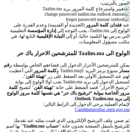
الصور بالترتيب:
عند
فقدان كلمة المرور
(الجديدة أو القديمة) وعدم القدرة على
الولوج إلى Taalim.ma، يجب التوجه إلى
إدارة المؤسسة
التعليمية
التي يدرس بها التلميذ حاليا، أو إلى
النيابة الإقليمية
التابع لها، في
مكتب مسؤول المعلوميات.
الولوج الى Taalim.ma للمترشحين الاحرار باك حر
يمكن للمترشحين الأحرار الدخول إلى فضاءهم الخاص بواسطة
رقم
مسار
متبوع برمز البريد @Taalim.ma و
كلمة المرور
التي أعطيت
لهم عند التسجيل الأولي بعد الضغط على زر “
تهيئة القن
“.
لتسجيل الدخول إلى بريد Taalim.ma يجب اولا الولوج إلى بوابة
“ترشيح الأحرار” قصد الضغط على خانة “
تهيئة القن
” لتصبح
كلمة
مرور الخاصة ببوابة “ترشيح باك حر” هي نفسها كلمة مرور الولوج
إلى بريد Outlook Taalim.ma
.
لإتمام العملية يرجى الدخول إلى الرابط التالي:
Candidaturesbac.men.gov.ma
ثم ضمن ملف الترشيح الإلكتروني الذي قمت بملئه عند تقدمك
للترشيح بأسفل الصفحة تجدون خانة “
حساب Taalim.ma
” بها اسم
المستخدم الخاص بك وخانة “
تهيئة القن
” التي يجب الضغط عليها