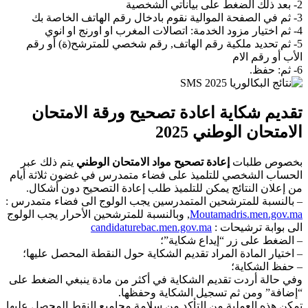
2- بعد ذلك الضغط على بياناتي الشخصية
3- ثم في الصفحة الموالية نقوم بادخال رقم الهاتف الخاصة بك
4- ثم اختيار مزود الخدمة: اتصالات المغرب او اورنج او انوي
5- ثم تحديد ملكية رقم الهاتف, رقم شخصي للمترشح(ة) أو رقم
الأب أو رقم الام
6- ثم: حفظ.
تقديم شكاية اعادة تصحيح ورقة الامتحان
الامتحان الوطني 2025
بخصوص طلبات
إعادة تصحيح مواد الامتحان الوطني
يتم ذلك عبر
الحساب الشخصي للتلميذ على فضاء متمدرس في غضون ثلاثة أيام
من إعلان النتائج يمكن للتلميذ طلب إعادة التصحيح دون أشكال.
– بالنسبة للمترشحين المتمدرسين يجب الولوج الى فضاء متمدرس :
Moutamadris.men.gov.ma
, وبالنسبة للمترشحين الأحرار يجب الولوج
الى بوابة ترشيحات :
candidaturebac.men.gov.ma
– الضغط على زر “إيداع شكاية”؛
– اختيار المادة المراد تقديم الشكاية حول النقطة المحصل عليها؛
– حفظ الشكاية؛
وفي حالة أردت تقديم الشكاية في أكثر من مادة ينبغي الضغط على
“إضافة” ومن ثم تسجيل الشكاية وحفظها.
تمكن هذه العملية من التأكد من سلامة مجاميع النقط المحصل عليها