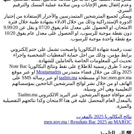
وعدم إغفال بعض الإجابات ومن سلامة عملية المسك والترقيم
السري.
ويمكن لجميع المترشحين المتمدرسين والأحرار الإستفادة من إجتياز
الدورة الإستدراكية وذلك من خلال الادلاء بشهادة طبية خلال فترة
الامتحان، او الحصول على معدل عام يفوق 07/20 و يقل عن 9.99/20
دون نقطة موجبة للرسوب، او الحصول على معدل عام يفوق 10/20
مع نقطة واحدة موجبة للرسوب.
تمت رقمنة شهادة البكالوريا واصبحت تشمل على ختم إلكتروني
برابط مؤمن، وذلك من اجل حماية المعطيات الشخصية واجراء
تحديث آني للمعلومات الخاصة بالحاملين للشهادة.
توجد 5 طرق رسمية للاطلاع على نقط ونتائج البكالوريا Note Bac
2025 وذلك من خلال فضاء متمدرس
Moutamadris
او عبر موقع
bac.men.gov.ma او مسطحة
taalim.ma
او عبر رسالة SMS على
الهاتف او من خلال نشر لوائح المترشحين الناجحين بمؤسساتهم
التعليمية وهي آخر وسيلة.
تتم موافاة جميع المرشحين عبر البريد الالكتروني Taalim.ma
بالمعدل العام المحصل عليه في هذا الامتحان وكذا نتائجهم التفصيلية
والميزة.
نتائج البكالوريا 2025 بالمغرب
men.gov.ma | Resultats Bac 2025 au MAROC
💯 إلى التلميذ