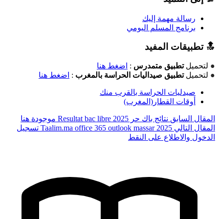
رسالة مهمة إليك
برنامج المسلم اليومي
🔝 تطبيقات المفيد
●
لتحميل
تطبيق متمدرس
:
اضغط هنا
●
لتحميل
تطبيق صيداليات الحراسة بالمغرب
:
اضغط هنا
صيدليات الحراسة بالقرب منك
أوقات القطار(المغرب)
المقال السابق
نتائج باك حر 2025 Resultat bac libre موجودة هنا
المقال التالي
Taalim.ma office 365 outlook massar 2025 تسجيل
الدخول والاطلاع على النقط