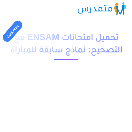
Concours
تحميل امتحانات ENSAM مع
التصحيح: نماذج سابقة للمباراة
2 دقائق قراءة
24126 مشاهدة
moutamadriss