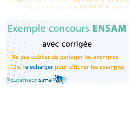
ومقابلة شفوية. أما الاختبار الكتابي فيكون على شكل أسئلة الاختيار
من متعدد (ENSAM QCM) ويشمل مواد دراسية متنوعة.
نماذج امتحانات ENSAM مع التصحيح:
استعد جيداً للمباراة
مسالك العلوم الرياضية (أ) و (ب)