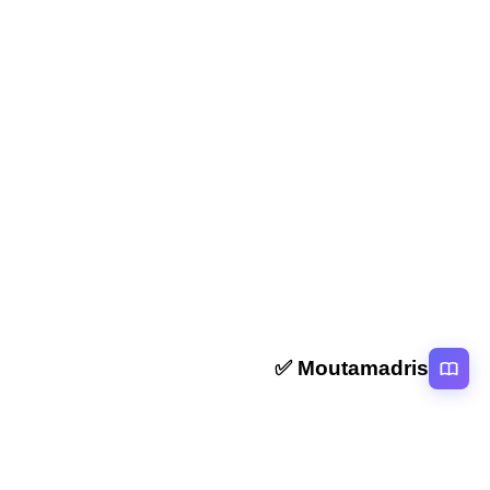
المقال السابق
نماذج امتحانات ISPITS مع التصحيح: دليلك الشامل
للتحضير
المقال التالي
نموذج مباراة ISIC بالمغرب مع التصحيح: دليلك الشامل
Moutamadris ✅
منصة تعليمية عربية رائدة تقدم محتوى تعليمي لمختلف المستوبات التعليمية
بالمغرب