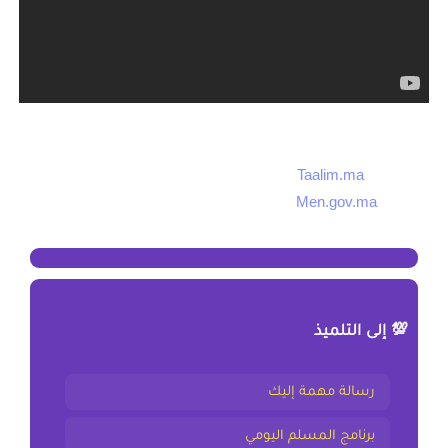
بخصوص نقط الجهوي والوطني فهي متوفرة فقط وحصريا على
مسطحة “
Taalim.ma
” او بوابة وزارة التربية الوطنية والتكوين
المهني “
Men.gov.ma
“.
💯 إلى التلميذ
رسالة مهمة إليك
برنامج المسلم اليومي