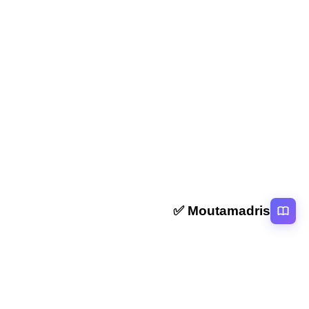
المقال السابق
خبر تسريب الامتحان الوطني والجهوي 2018 Tasribat bac
المقال التالي
نقط المراقبة المستمرة 2018 الدورة الاولى على مسار
Moutamadris ✅
منصة تعليمية عربية رائدة تقدم محتوى تعليمي لمختلف المستوبات التعليمية
بالمغرب
روابط سريعة