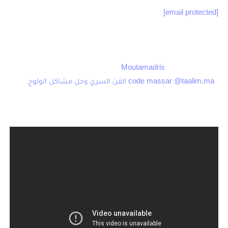
[email protected]
ثم تضغط دخول, فور الدخول يقول لك انك يجب
ان تقوم بتغير كلمة المرور تضع كلمة مرور القديمة ثم بعدها ترفق
كلمة مرور الجديدة تم تقوم باعادتها.
اذا واجهت مشكل في الدخول و استلام النقط الخاصة بك عبر
استعمال موقع “
Moutamadris
” تابع هذا الشرح حول بيانات الدخول
:
code massar @taalim.ma القن السري وحل مشاكل الولوج
هذا شرح بالفيديو لطريقة الدخول نقدم لكم 2 فيديو يشرحان
ويبسطان طريقة الدخول واستلام النقط: