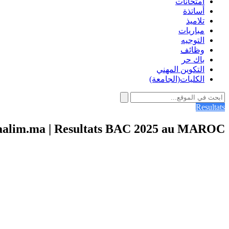
امتحانات
أساتذة
تلاميذ
مباريات
التوجيه
وظائف
باك حر
التكوين المهني
الكليات(الجامعة)
Resultats
aalim.ma | Resultats BAC 2025 au MAROC