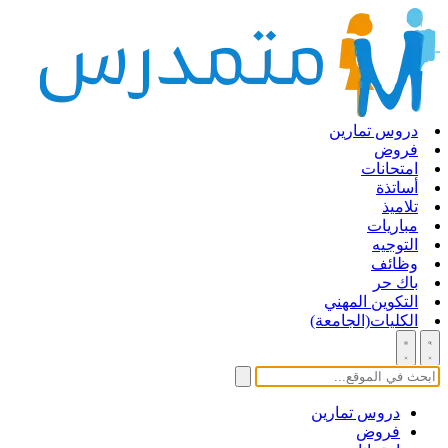
دروس تمارين
فروض
امتحانات
أساتذة
تلاميذ
مباريات
التوجيه
وظائف
باك حر
التكوين المهني
الكليات(الجامعة)
دروس تمارين
فروض