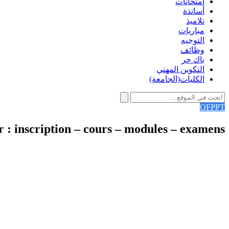
امتحانات
أساتذة
تلاميذ
مباريات
التوجيه
وظائف
باك حر
التكوين المهني
الكليات(الجامعة)
OFPPT
: inscription – cours – modules – examens