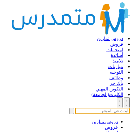
دروس تمارين
فروض
امتحانات
أساتذة
تلاميذ
مباريات
التوجيه
وظائف
باك حر
التكوين المهني
الكليات(الجامعة)
دروس تمارين
فروض