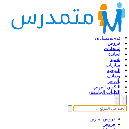
دروس تمارين
فروض
امتحانات
أساتذة
تلاميذ
مباريات
التوجيه
وظائف
باك حر
التكوين المهني
الكليات(الجامعة)
دروس تمارين
فروض