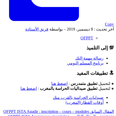
Copy
آخر تحديث : 8 ديسمبر، 2019 – بواسطة
فريق الأستاذة
OFPPT
💯 إلى التلميذ
رسالة مهمة إليك
برنامج المسلم اليومي
🔝 تطبيقات المفيد
●
لتحميل
تطبيق متمدرس
:
اضغط هنا
●
لتحميل
تطبيق صيداليات الحراسة بالمغرب
:
اضغط هنا
صيدليات الحراسة بالقرب منك
أوقات القطار(المغرب)
المقال السابق
OFPPT ISTA Agadir : inscription – cours – modules