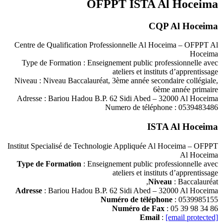
OFPPT ISTA Al Hoceima
CQP Al Hoceima
Centre de Qualification Professionnelle Al Hoceima – OFPPT Al
Hoceima
Type de Formation : Enseignement public professionnelle avec
ateliers et instituts d’apprentissage
Niveau : Niveau Baccalauréat, 3ème année secondaire collégiale,
6ème année primaire
Adresse : Bariou Hadou B.P. 62 Sidi Abed – 32000 Al Hoceima
Numero de téléphone : 0539483486
ISTA Al Hoceima
Institut Specialisé de Technologie Appliquée Al Hoceima – OFPPT
Al Hoceima
Type de Formation
: Enseignement public professionnelle avec
ateliers et instituts d’apprentissage
Niveau
: Baccalauréat,
Adresse
: Bariou Hadou B.P. 62 Sidi Abed – 32000 Al Hoceima
Numéro de téléphone
: 0539985155
Numéro de Fax
: 05 39 98 34 86
Email
:
[email protected]