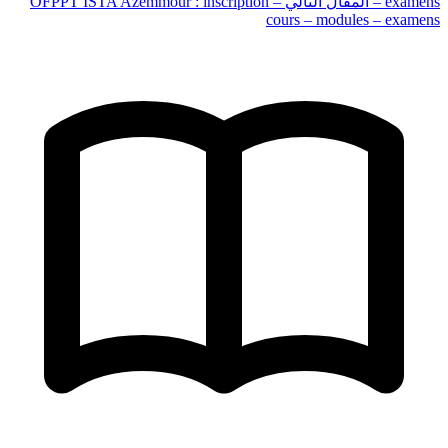
– examens
المقال التالي
OFPPT ISTA Azemmour : inscription –
cours – modules – examens