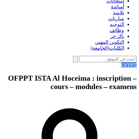
امتحانات
أساتذة
تلاميذ
مباريات
التوجيه
وظائف
باك حر
التكوين المهني
الكليات(الجامعة)
OFPPT
OFPPT ISTA Al Hoceima : inscription –
cours – modules – examens