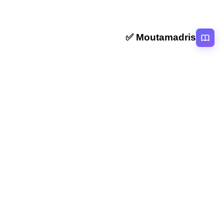
Moutamadris ✅
منصة تعليمية عربية رائدة تقدم محتوى تعليمي لمختلف المستوبات التعليمية
بالمغرب
روابط سريعة
الرئيسية
المقالات
التصنيفات
دروس
امتحانات
الاستاذ
Moutamadris
Concours
تابعنا