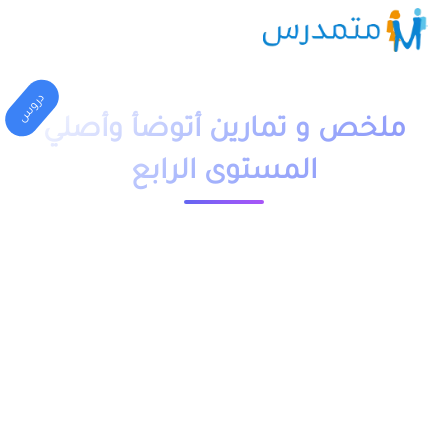
دروس
ملخص و تمارين أتوضأ وأصلي
المستوى الرابع
1 دقيقة قراءة
23626 مشاهدة
moutamadriss
ملخص و تمارين وحلول درس أتوضأ وأصلي المستوى الرابع ابتدائي
pdf، اضافة الى فروض وامتحانات مع التصحيح وجذاذات. يخص مادة
التربية السلامية لتلاميذ السنة الرابع ابتدائي مقدم بعدة نماذج
وشروحات.
يمكن تحميل نماذج درس أتوضأ وأصلي المستوى الرابع من خلال
الجدول, وباقي الدروس موجودة بخانة “جميع الدروس” اسفله.