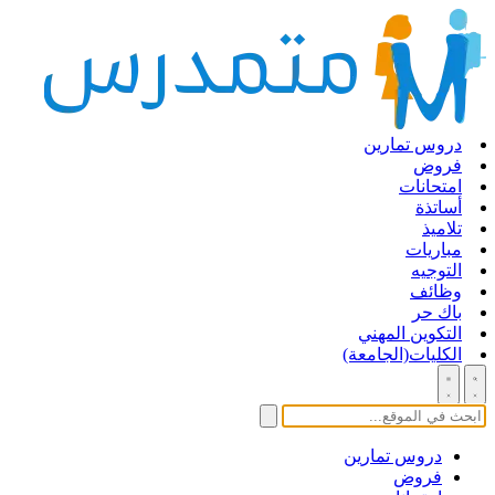
دروس تمارين
فروض
امتحانات
أساتذة
تلاميذ
مباريات
التوجيه
وظائف
باك حر
التكوين المهني
الكليات(الجامعة)
دروس تمارين
فروض