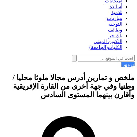
امتحانات
أساتذة
تلاميذ
مباريات
التوجيه
وظائف
باك حر
التكوين المهني
الكليات(الجامعة)
دروس
ملخص و تمارين أدرس مجالا ملوثا محليا /
وطنيا وفي جهة أخرى من القارة الإفريقية
وأقارن بينهما المستوى السادس