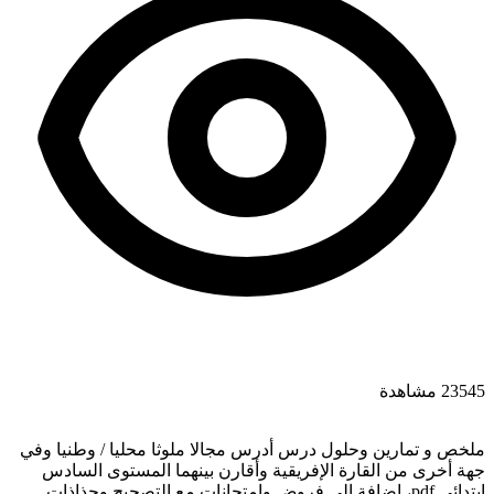
23545 مشاهدة
ملخص و تمارين وحلول درس أدرس مجالا ملوثا محليا / وطنيا وفي
جهة أخرى من القارة الإفريقية وأقارن بينهما المستوى السادس
ابتدائي pdf، اضافة الى فروض وامتحانات مع التصحيح وجذاذات.