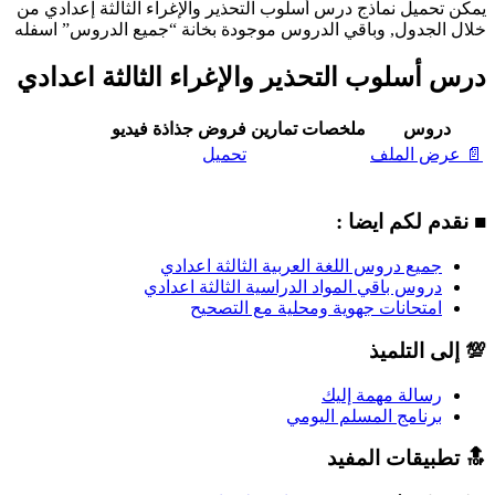
يمكن تحميل نماذج درس أسلوب التحذير والإغراء الثالثة إعدادي من
خلال الجدول, وباقي الدروس موجودة بخانة “جميع الدروس” اسفله
درس أسلوب التحذير والإغراء الثالثة اعدادي
دروس
ملخصات
تمارين
فروض
جذاذة
فيديو
📄 عرض الملف
تحميل
■ نقدم لكم ايضا :
جميع دروس اللغة العربية الثالثة اعدادي
دروس باقي المواد الدراسية الثالثة اعدادي
امتحانات جهوية ومحلية مع التصحيح
💯 إلى التلميذ
رسالة مهمة إليك
برنامج المسلم اليومي
🔝 تطبيقات المفيد