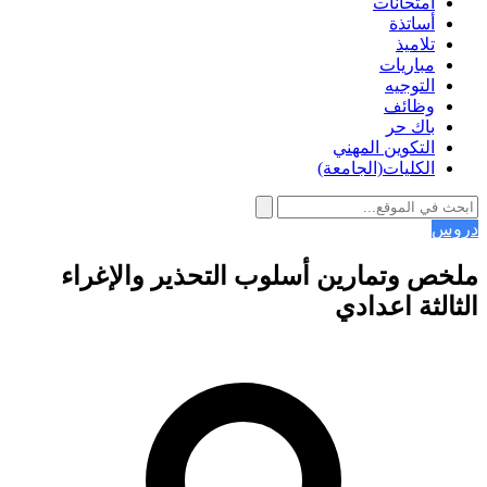
امتحانات
أساتذة
تلاميذ
مباريات
التوجيه
وظائف
باك حر
التكوين المهني
الكليات(الجامعة)
دروس
ملخص وتمارين أسلوب التحذير والإغراء
الثالثة اعدادي