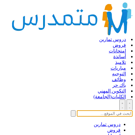
دروس تمارين
فروض
امتحانات
أساتذة
تلاميذ
مباريات
التوجيه
وظائف
باك حر
التكوين المهني
الكليات(الجامعة)
دروس تمارين
فروض