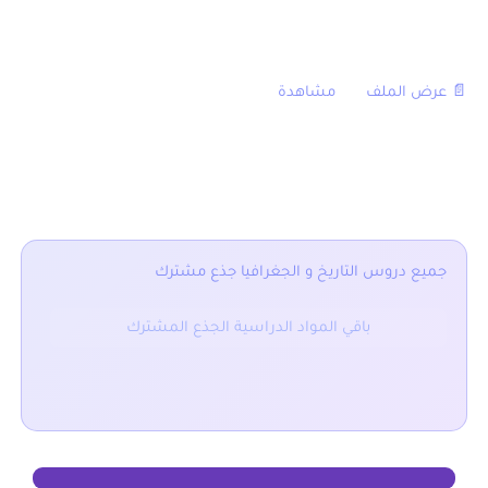
[table sort=”desc,asc”]
دروس,ملخصات,تمارين,جذاذة,فيديو
📄 عرض الملف
, , , ,
مشاهدة
[/table]
■ نقدم لكم ايضا :
جميع دروس التاريخ و الجغرافيا جذع مشترك
باقي المواد الدراسية الجذع المشترك