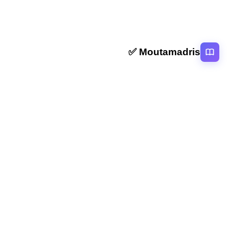
Moutamadris ✅
منصة تعليمية عربية رائدة تقدم محتوى تعليمي لمختلف المستوبات التعليمية
بالمغرب
روابط سريعة
الرئيسية
المقالات
التصنيفات
دروس
امتحانات
الاستاذ
Moutamadris
Concours