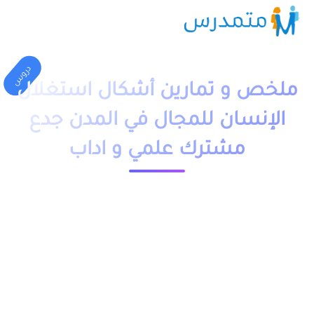
دروس
ملخص و تمارين أشكال استغلال
الإنسان للمجال في المدن جدع
مشترك علمي و اداب
1 دقيقة قراءة
23723 مشاهدة
moutamadriss
ملخص و تمارين وحلول درس أشكال استغلال الإنسان للمجال في
المدن جذع مشترك علمي (علوم) و اداب وعلوم انسانية وتكنولوجي
PDF، اضافة الى فروض وامتحانات مع التصحيح وجذاذات مقدم
بعدة نماذج.