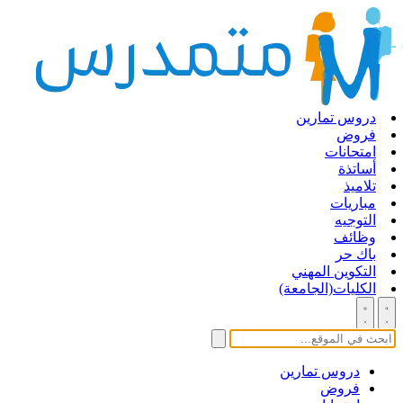
دروس تمارين
فروض
امتحانات
أساتذة
تلاميذ
مباريات
التوجيه
وظائف
باك حر
التكوين المهني
الكليات(الجامعة)
دروس تمارين
فروض