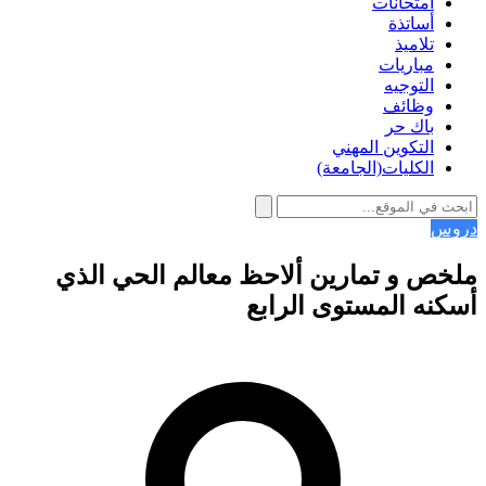
امتحانات
أساتذة
تلاميذ
مباريات
التوجيه
وظائف
باك حر
التكوين المهني
الكليات(الجامعة)
دروس
ملخص و تمارين ألاحظ معالم الحي الذي
أسكنه المستوى الرابع