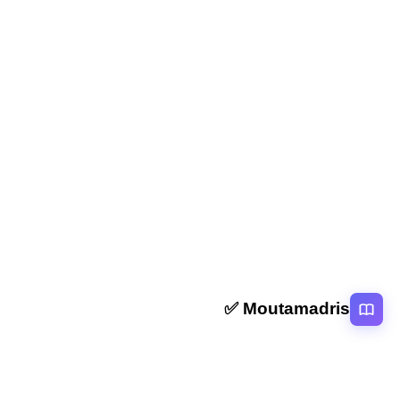
المقال السابق
ملخص و تمارين الإقتداء – حلم الرسول صلى الله عليه وسلم
ورحمته المستوى السادس
المقال التالي
ملخص و تمارين الإستجابة – سنن الصيام المستوى
السادس
Moutamadris ✅
منصة تعليمية عربية رائدة تقدم محتوى تعليمي لمختلف المستوبات التعليمية
بالمغرب