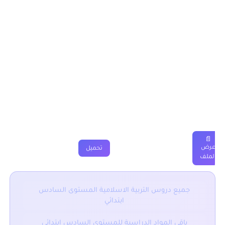
يمكن تحميل نماذج درس الإقتداء – أحب رسول الله وألتزم هدي
النبي الخاتم المستوى السادس من خلال الجدول, وباقي الدروس
موجودة بخانة “جميع الدروس” اسفله.
الإقتداء – أحب رسول الله وألتزم هدي النبي
الخاتم المستوى السادس ابتدائي
دروس
ملخصات
تمارين
فروض
جذاذة
فيديو
📄
عرض
تحميل
الملف
جميع دروس التربية الاسلامية المستوى السادس
ابتدائي
باقي المواد الدراسية للمستوى السادس ابتدائي