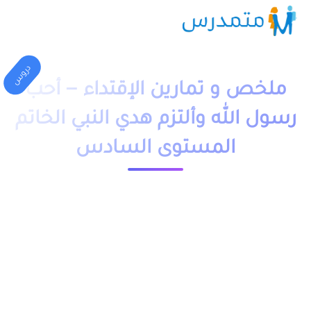
دروس
ملخص و تمارين الإقتداء – أحب
رسول الله وألتزم هدي النبي الخاتم
المستوى السادس
1 دقيقة قراءة
23600 مشاهدة
moutamadriss
ملخص و تمارين وحلول درس الإقتداء – أحب رسول الله وألتزم هدي
النبي الخاتم المستوى السادس ابتدائي pdf، اضافة الى فروض
وامتحانات مع التصحيح وجذاذات. يخص مادة التربية الاسلامية
لتلاميذ السنة السادسة ابتدائي مقدم بعدة نماذج وشروحات.