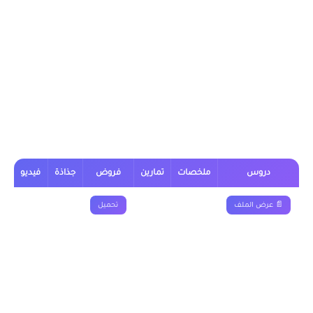
يمكن تحميل نماذج درس التدريب على تخيل حكاية عجيبة أو من
الخيال العلمي الثالثة إعدادي من خلال الجدول, وباقي الدروس
موجودة بخانة “جميع الدروس” اسفله
درس التدريب على تخيل حكاية عجيبة أو
من الخيال العلمي الثالثة اعدادي
دروس
ملخصات
تمارين
فروض
جذاذة
فيديو
📄 عرض الملف
تحميل
■ نقدم لكم ايضا :