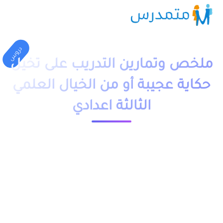
دروس
ملخص وتمارين التدريب على تخيل
حكاية عجيبة أو من الخيال العلمي
الثالثة اعدادي
1 دقيقة قراءة
23660 مشاهدة
moutamadriss
ملخص و تمارين وحلول درس التدريب على تخيل حكاية عجيبة أو من
الخيال العلمي للسنة الثالثة اعدادي PDF، اضافة الى فروض
وامتحانات مع التصحيح وجذاذات. يخص مادة اللغة العربية لتلاميذ
المستوى الثالثة اعدادي, مقدم بعدة نماذج وبعضها لا يحتوي ذلك.