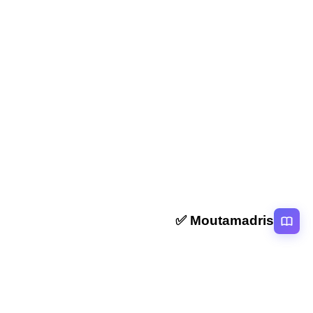
ملخص وتمارين التدريب على إصدار حكم قيمة على عمل
إبداعي الثالثة اعدادي
المقال التالي
ملخص وتمارين التدريب على مهارة كتابة سيرة ذاتية أو غيرية
الثالثة اعدادي
Moutamadris ✅
منصة تعليمية عربية رائدة تقدم محتوى تعليمي لمختلف المستوبات التعليمية
بالمغرب
روابط سريعة