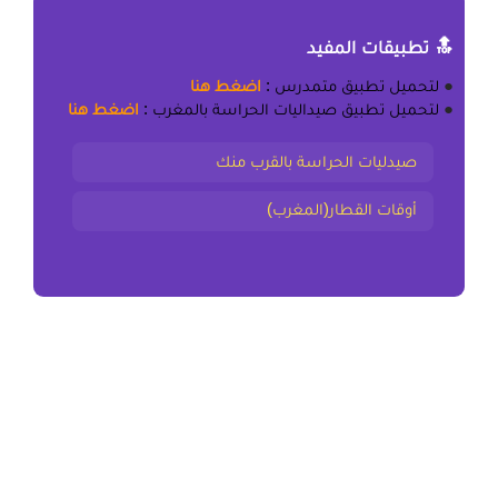
🔝 تطبيقات المفيد
●
لتحميل
تطبيق متمدرس
:
اضغط هنا
●
لتحميل
تطبيق صيداليات الحراسة بالمغرب
:
اضغط هنا
صيدليات الحراسة بالقرب منك
أوقات القطار(المغرب)
المقال السابق
ملخص و تمارين الخبر – أغراضه وخروجه عن مقتضى الظاهر
جذع مشترك علمي (علوم) وتكنولوجي