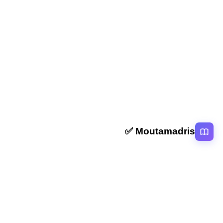
المقال التالي
ملخص و تمارين الحقيقة والمجاز جذع مشترك علمي (علوم)
وتكنولوجي
Moutamadris ✅
منصة تعليمية عربية رائدة تقدم محتوى تعليمي لمختلف المستوبات التعليمية
بالمغرب
روابط سريعة
الرئيسية
المقالات