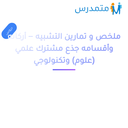
دروس
ملخص و تمارين التشبيه – أركانه
وأقسامه جذع مشترك علمي
(علوم) وتكنولوجي
1 دقيقة قراءة
23586 مشاهدة
moutamadriss
ملخص و تمارين وحلول درس التشبيه – أركانه وأقسامه جذع
مشترك علمي (علوم) وتكنولوجي pdf، اضافة الى فروض وامتحانات
مع التصحيح وجذاذات مقدم بعدة نماذج.
يمكنكم تحميل نماذج درس التشبيه – أركانه وأقسامه جدع مشترك