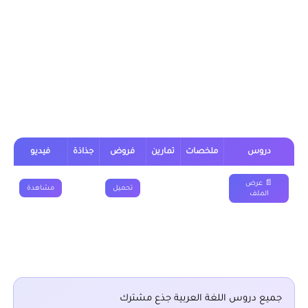
علمي (علوم) وتكنولوجي من خلال الجدول, وباقي الدروس موجودة
بخانة “جميع دروس اللغة العربية جذع مشترك” اسفل الجدول.
درس التشبيه – أركانه وأقسامهجذع
مشترك علمي (علوم) وتكنولوجي
دروس
ملخصات
تمارين
فروض
جذاذة
فيديو
📄 عرض
تحميل
مشاهدة
الملف
■ نقدم لكم ايضا :
جميع دروس اللغة العربية جذع مشترك