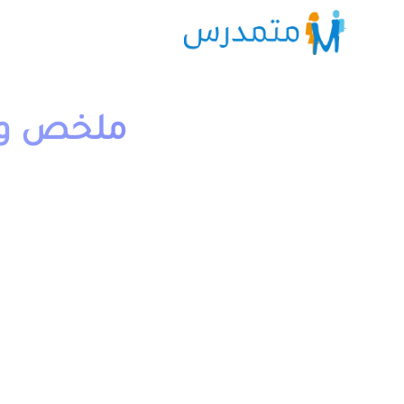
ملخص وتما
1 دقيقة قراءة
moutamadriss
مع التصحيح وجذاذات. يخص مادة الرياضيات لتلاميذ المستوى 
يمكن تحميل نماذج درس الجذور المربعة الثالثة إعدادي بالعرب
فرنسية” الموجود اسفله