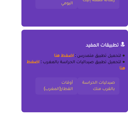
اليومي
🔝 تطبيقات المفيد
●
لتحميل
تطبيق متمدرس
:
اضغط هنا
●
لتحميل
تطبيق صيداليات الحراسة بالمغرب
:
اضغط
هنا
صيدليات الحراسة
أوقات
بالقرب منك
القطار(المغرب)