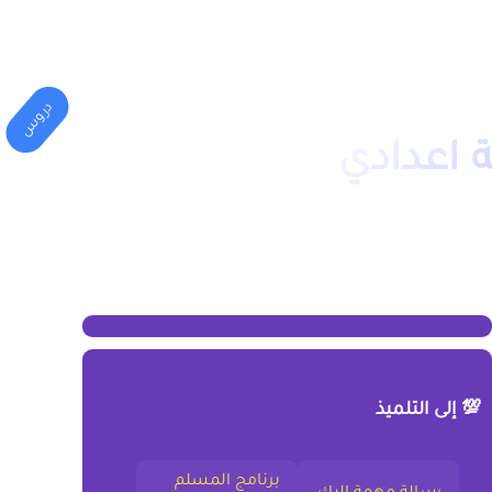
المهني
الكليات(الجامعة)
دروس
ة اعدادي
💯 إلى التلميذ
برنامج المسلم
رسالة مهمة إليك