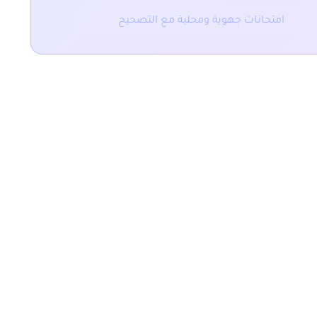
امتحانات جهوية ومحلية مع التصحيح
المقال التالي
ملخص و تمارين مبرهنة فيتاغور
يعة
التصنيفات
دروس