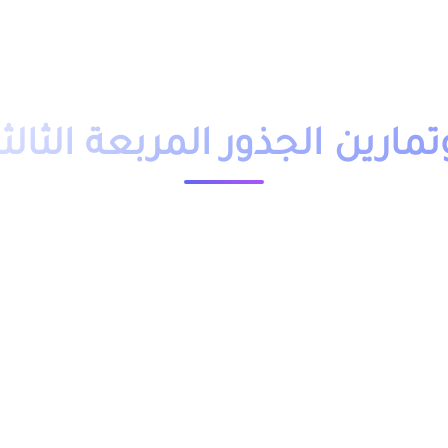
دروس تمارين
فروض
امتحانات
أساتذة
تلاميذ
مباريات
التوجيه
وظائف
باك حر
التكوين 
رين الجذور المربعة الثالث
23593 مشاهدة
ملخص و تمارين وحلول درس الجذور المربعة للسنة الثالثة اعدادي بالفرنسية والعربية PDF، اضافة الى فروض وامتحانات
الثالثة اعدادي, مقدم بعدة نماذج وبعضها لا يحتوي ذلك.
ية من خلال الجدول, وبالفرنسية من خلال رابط “الرياضيات خيار