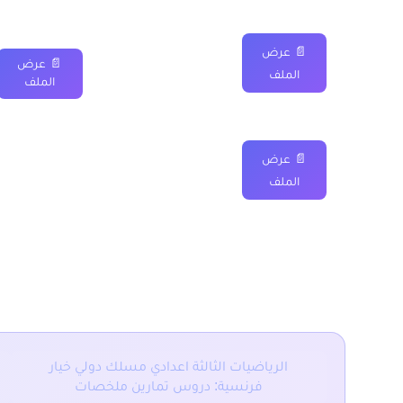
📄 عرض
📄 عرض
الملف
الملف
📄 عرض
الملف
■ نقدم لكم ايضا :
الرياضيات الثالثة اعدادي مسلك دولي خيار
فرنسية: دروس تمارين ملخصات