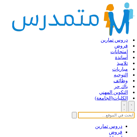
دروس تمارين
فروض
امتحانات
أساتذة
تلاميذ
مباريات
التوجيه
وظائف
باك حر
التكوين المهني
الكليات(الجامعة)
دروس تمارين
فروض