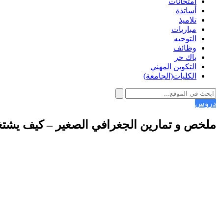
امتحانات
أساتذة
تلاميذ
مباريات
التوجيه
وظائف
باك حر
التكوين المهني
الكليات(الجامعة)
دروس
ملخص و تمارين الجغرافي الصغیر – كیف یشتغ