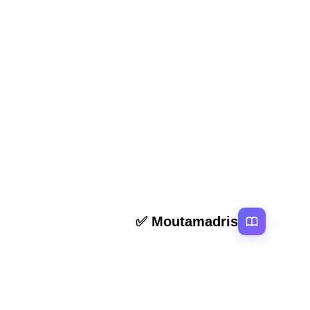
المقال السابق
ملخص و تمارين الرسول صلى الله عليه وسلم الأمين المس
روابط سر
Moutamadris ✅
الرئيسية
منصة تعليمية عربية رائدة تقدم محتوى تعليمي
المقالات
لمختلف المستوبات التعليمية بالمغرب