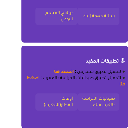
برنامج المسلم
رسالة مهمة إليك
اليومي
🔝 تطبيقات المفيد
●
لتحميل
تطبيق متمدرس
:
اضغط هنا
●
لتحميل
تطبيق صيداليات الحراسة بالمغرب
:
اضغط
هنا
صيدليات الحراسة
أوقات
بالقرب منك
القطار(المغرب)