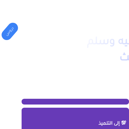
المهني
الكليات(الجامعة)
دروس
يه وسلم
ث
💯 إلى التلميذ