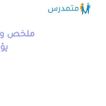
ملخص و ت
يؤ
1 دقيقة قراءة
moutamadriss
وامتحانات مع التصحيح وجذاذات. يخص مادة التربية الاسلامية 
يمكن تحميل نماذج درس الرسول صلى الله عليه وسلم يؤلف ب
موجودة بخانة “جميع الدروس” اسفله.