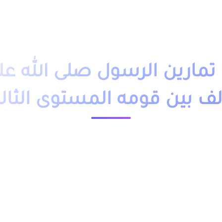
دروس تمارين
فروض
امتحانات
أساتذة
تلاميذ
مباريات
التوجيه
وظائف
باك حر
التكوين 
مارين الرسول صلى الله عل
لف بين قومه المستوى الثال
23536 مشاهدة
ملخص و تمارين وحلول درس الرسول صلى الله عليه وسلم يؤلف بين قومه المستوى الثالث ابتدائي pdf، اضافة الى فروض
لتلاميذ السنة الثالثة ابتدائي مقدم بعدة نماذج وشروحات.
ين قومه المستوى الثالث من خلال الجدول, وباقي الدروس