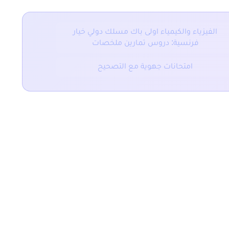
الفيزياء والكيمياء اولى باك مسلك دولي خيار
فرنسية: دروس تمارين ملخصات
امتحانات جهوية مع التصحيح
المقال التالي
ملخص و تمارين درس الشغل ال