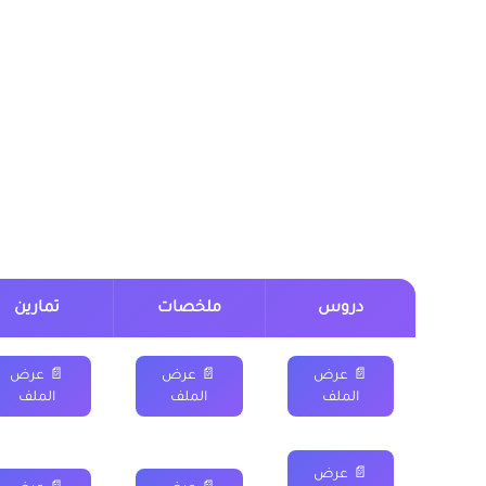
“الفيزياء والكيمياء خيار فرنسية” الموجود اسفل الجدول.
درس الطاقة الحرارية وال
شعبة العلوم الرياضية
دروس
ملخصات
تمارين
📄 عرض
📄 عرض
📄 عرض
الملف
الملف
الملف
📄 عرض