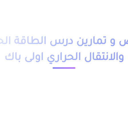
دروس تمارين
فروض
امتحانات
أساتذة
تلاميذ
مباريات
التوجيه
وظائف
باك حر
التكوين 
و تمارين درس الطاقة الحر
والانتقال الحراري اولى باك
23595 مشاهدة
ملخص و تمارين وحلول درس الطاقة الحرارية والانتقال الحراري اولى باك بالفرنسية والعربية PDF، اضافة الى فروض
ء مسلك علوم تجريبية علوم رياضية علوم كهربائية وميكانيكية
ولى باك بالعربية من خلال الجدول, وبالفرنسية من خلال رابط