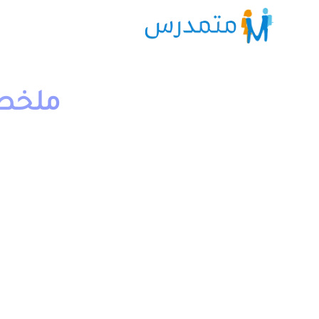
ملخص 
1 دقيقة قراءة
moutamadriss
وامتحانات مع التصحيح وجذاذات. يخص مادة الفيزياء والكيميا
مقدم بعدة نماذج.
يمكن تحميل نماذج درس الطاقة الحرارية والانتقال الحراري ا