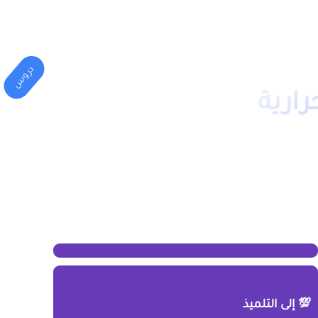
المهني
الكليات(الجامعة)
دروس
ارية
💯 إلى التلميذ