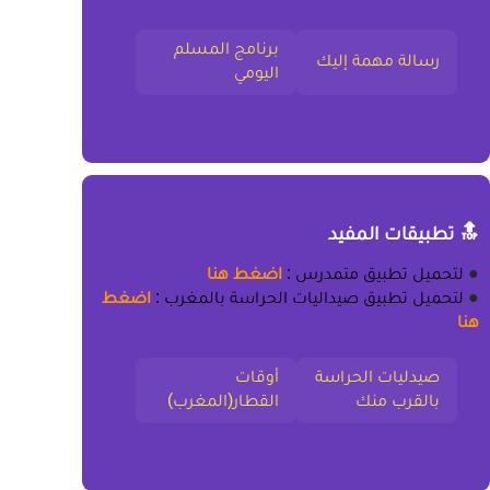
برنامج المسلم
رسالة مهمة إليك
اليومي
🔝 تطبيقات المفيد
●
لتحميل
تطبيق متمدرس
:
اضغط هنا
●
لتحميل
تطبيق صيداليات الحراسة بالمغرب
:
اضغط
هنا
صيدليات الحراسة
أوقات
بالقرب منك
القطار(المغرب)