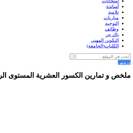
امتحانات
أساتذة
تلاميذ
مباريات
التوجيه
وظائف
باك حر
التكوين المهني
الكليات(الجامعة)
دروس
ملخص و تمارين الكسور العشرية المستوى الرا