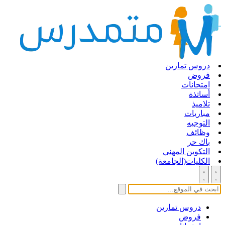
دروس تمارين
فروض
امتحانات
أساتذة
تلاميذ
مباريات
التوجيه
وظائف
باك حر
التكوين المهني
الكليات(الجامعة)
دروس تمارين
فروض