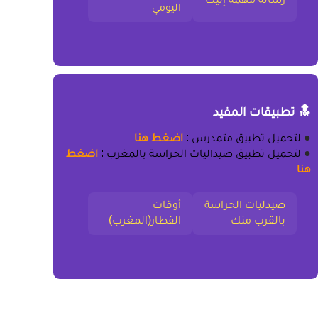
اليومي
🔝 تطبيقات المفيد
●
لتحميل
تطبيق متمدرس
:
اضغط هنا
●
لتحميل
تطبيق صيداليات الحراسة بالمغرب
:
اضغط
هنا
صيدليات الحراسة
أوقات
بالقرب منك
القطار(المغرب)