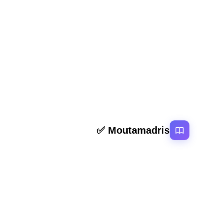
المقال السابق
ملخص و تمارين الأعداد العشرية المستوى الرابع
روابط سر
Moutamadris ✅
الرئيسية
منصة تعليمية عربية رائدة تقدم محتوى تعليمي
المقالات
لمختلف المستوبات التعليمية بالمغرب