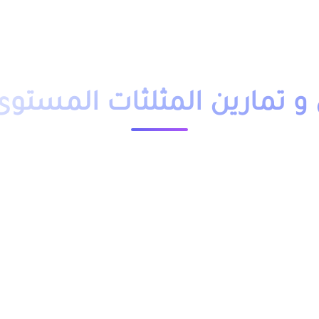
دروس تمارين
فروض
امتحانات
أساتذة
تلاميذ
مباريات
التوجيه
وظائف
باك حر
التكوين 
تمارين المثلثات المستوى 
23537 مشاهدة
ملخص و تمارين وحلول درس المثلثات المستوى الرابع ابتدائي pdf، اضافة الى فروض وامتحانات مع التصحيح وجذاذات.
دة نماذج وشروحات.
لجدول, وباقي الدروس موجودة بخانة “جميع الدروس” اسفله.
ابتدائي