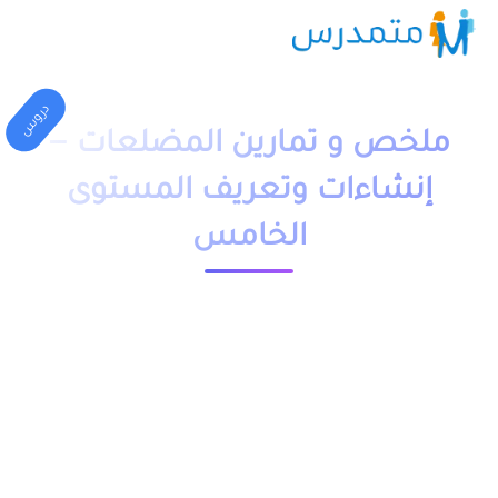
دروس
ملخص و تمارين المضلعات –
إنشاءات وتعريف المستوى
الخامس
1 دقيقة قراءة
23562 مشاهدة
moutamadriss
ملخص و تمارين وحلول درس المضلعات – إنشاءات وتعريف
المستوى الخامس ابتدائي pdf، اضافة الى فروض وامتحانات مع
التصحيح وجذاذات. يخص مادة الرياضيات لتلاميذ السنة الخامسة
ابتدائي مقدم بعدة نماذج وشروحات.