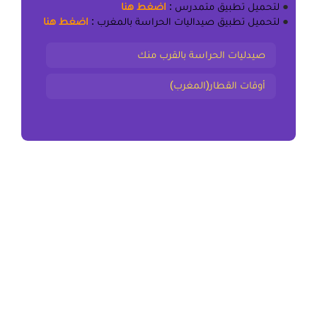
●
لتحميل
تطبيق متمدرس
:
اضغط هنا
●
لتحميل
تطبيق صيداليات الحراسة بالمغرب
:
اضغط هنا
صيدليات الحراسة بالقرب منك
أوقات القطار(المغرب)
المقال السابق
ملخص و تمارين المضلعات المستوى الخامس
المقال التالي
ملخص و تمارين المضلعات – زوايا وإنشاءات المستوى