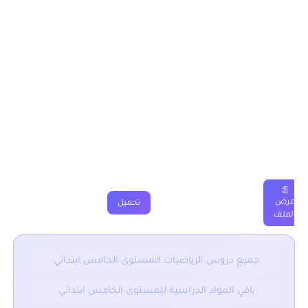
يمكن تحميل نماذج درس المضلعات – إنشاءات وتعريف المستوى
الخامس من خلال الجدول, وباقي الدروس موجودة بخانة “جميع
الدروس” اسفله.
المضلعات – إنشاءات وتعريف المستوى
الخامس ابتدائي
دروس
ملخصات
تمارين
فروض
جذاذة
فيديو
📄
عرض
تحميل
الملف
جميع دروس الرياضيات المستوى الخامس ابتدائي
باقي المواد الدراسية للمستوى الخامس ابتدائي