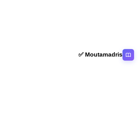
الخامس
Moutamadris ✅
منصة تعليمية عربية رائدة تقدم محتوى تعليمي لمختلف المستوبات التعليمية
بالمغرب
روابط سريعة
الرئيسية
المقالات
التصنيفات
دروس