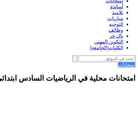
امتحانات
أساتذة
تلاميذ
مباريات
التوجيه
وظائف
باك حر
التكوين المهني
الكليات(الجامعة)
امتحانات
امتحانات محلية في الرياضيات السادس ابتدائ