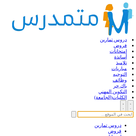
دروس تمارين
فروض
امتحانات
أساتذة
تلاميذ
مباريات
التوجيه
وظائف
باك حر
التكوين المهني
الكليات(الجامعة)
دروس تمارين
فروض