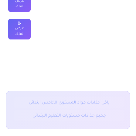
عرض
ابتدائي PDF (نموذج 1)
الملف
📝
جذاذات
منهل في النشاط العلمي
للمستوى الخامس
عرض
ابتدائي Word (نموذج 1)
الملف
جذاذات مادة النشاط العلمي للمستوى الخامس ابتدائي 2025/2026
وفق المقرر الجديد والمنهاج المنقح لجميع المكونات والمراجع
الرسمية متاحة للتحميل على شكل ملف بصيغة وورد word قابل
للتعديل او على شكل ملف PDF او هما معا, وسيتم تحديث هذه
النماذج بأخرى جديدة كلما توفرت لدينا.
باقي جذاذات مواد المستوى الخامس ابتدائي
جميع جذاذات مستويات التعليم الابتدائي