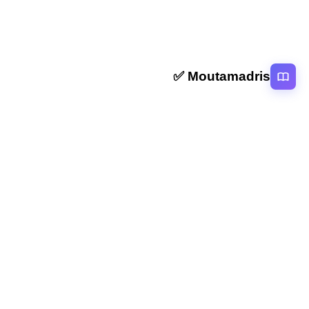
Moutamadris ✅
منصة تعليمية عربية رائدة تقدم محتوى تعليمي لمختلف المستوبات التعليمية
بالمغرب
روابط سريعة
الرئيسية
المقالات
التصنيفات
دروس
امتحانات
الاستاذ
Moutamadris
Concours